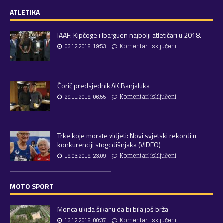
ATLETIKA
IAAF: Kipčoge i Ibarguen najbolji atletičari u 2018.
06.12.2018. 19:53
Komentari isključeni
Ćorić predsjednik AK Banjaluka
29.11.2018. 06:55
Komentari isključeni
Trke koje morate vidjeti: Novi svjetski rekordi u
konkurenciji stogodišnjaka (VIDEO)
18.03.2018. 23:09
Komentari isključeni
MOTO SPORT
Monca ukida šikanu da bi bila još brža
16.12.2018. 00:37
Komentari isključeni