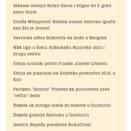
Alkaras osvojio Rolan Garos i stigao do 3. gren
slem titule
Siniša Mihajlović: Nikada nisam trenirao igrača
kao što je Jovetić
Vavrinka odbio Đokovića da dođe u Beograd
NBA liga u šoku: Košarkašu Njujorka ubili i
drugu sestru
Srbija rutinski protiv Finske, slijede Litvanci
Srbija se plasirala na Svjetsko prvenstvo 2019. u
Kini
Partizan “slomio” Proleter za poluvreme pred
“večiti” derbi
Zvezda uz mnogo sreće do bodova u Surdulici
Zvezda gostuje Radniku u Surdulici
Jasmin Repeša preuzima Budućnost