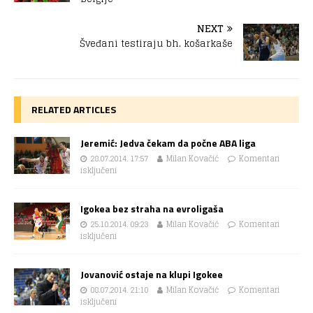
NEXT
Šveđani testiraju bh. košarkaše
RELATED ARTICLES
Jeremić: Jedva čekam da počne ABA liga
28.07.2014. 17:57
Milan Kovačić
Komentari
isključeni
Igokea bez straha na evroligaša
25.10.2014. 09:23
Milan Kovačić
Komentari
isključeni
Jovanović ostaje na klupi Igokee
08.07.2014. 21:10
Milan Kovačić
Komentari
isključeni