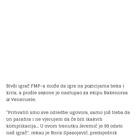
Bivši igrač FMP-a može da igra na pozicijama beka i
krila, a prošle sezone je nastupao za ekipu Bakenorsa
iz Venecuele.
“Prihvatili smo sve odredbe ugovora, samo još treba da
on parafira i ne vjerujem da će biti ikakvih
komplikacija… U ovom trenutku Jeremić je 99 odsto
naš igrač”, rekao je Boris Spasojević, predsjednik