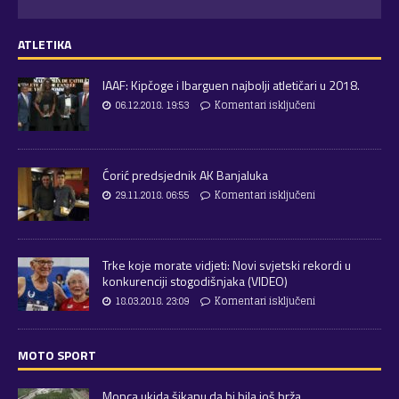
ATLETIKA
IAAF: Kipčoge i Ibarguen najbolji atletičari u 2018.
06.12.2018. 19:53
Komentari isključeni
Ćorić predsjednik AK Banjaluka
29.11.2018. 06:55
Komentari isključeni
Trke koje morate vidjeti: Novi svjetski rekordi u
konkurenciji stogodišnjaka (VIDEO)
18.03.2018. 23:09
Komentari isključeni
MOTO SPORT
Monca ukida šikanu da bi bila još brža