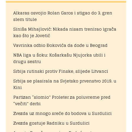
Alkaras osvojio Rolan Garos i stigao do 3. gren
slem titule
Siniša Mihajlović: Nikada nisam trenirao igrača
kao što je Jovetić
Vavrinka odbio Đokovića da dođe u Beograd
NBA liga u šoku: Košarkašu Njujorka ubili i
drugu sestru
Srbija rutinski protiv Finske, slijede Litvanci
Srbija se plasirala na Svjetsko prvenstvo 2019. u
Kini
Partizan “slomio” Proleter za poluvreme pred
“večiti” derbi
Zvezda uz mnogo sreće do bodova u Surdulici
Zvezda gostuje Radniku u Surdulici