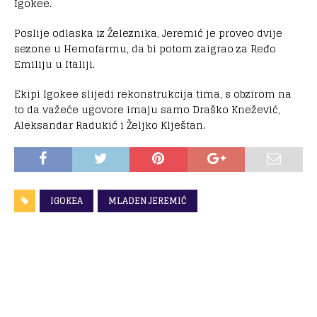
Igokee.
Poslije odlaska iz Železnika, Jeremić je proveo dvije
sezone u Hemofarmu, da bi potom zaigrao za Ređo
Emiliju u Italiji.
Ekipi Igokee slijedi rekonstrukcija tima, s obzirom na
to da važeće ugovore imaju samo Draško Knežević,
Aleksandar Radukić i Željko Klještan.
IGOKEA
MLADEN JEREMIĆ