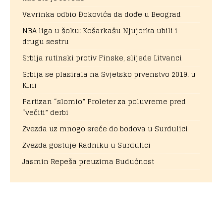
Vavrinka odbio Đokovića da dođe u Beograd
NBA liga u šoku: Košarkašu Njujorka ubili i
drugu sestru
Srbija rutinski protiv Finske, slijede Litvanci
Srbija se plasirala na Svjetsko prvenstvo 2019. u
Kini
Partizan “slomio” Proleter za poluvreme pred
“večiti” derbi
Zvezda uz mnogo sreće do bodova u Surdulici
Zvezda gostuje Radniku u Surdulici
Jasmin Repeša preuzima Budućnost