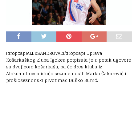
[dropcap]ALEKSANDROVAC[/dropcap] Uprava
Košarkaškog kluba Igokea potpisala je u petak ugovore
sa dvojicom košarkaša, pa će dres kluba iz
Aleksandrovca iduće sezone nositi Marko Čakarević i
prošloseznonski prvotimac Duško Bunić.