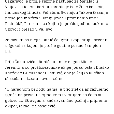
Čakarević je prošle sezone nastupao za Metalac iz
Valjeva, a tokom karijere branio je boje Žitko basketa,
francuskog Limoža, Pelistera, Svislajon Takova (kasnije
preseljen iz Vršca u Kragujevac i promijenio ime u
Radnički), Partizana sa kojim je prošle godine raskinuo
ugovor i prešao u Valjevo.
Za razliku od njega, Bunić će igrati svoju drugu sezonu
u Igokei sa kojom je prošle godine postao šampion
BiH.
Prije Čakarevića i Bunića u tim je stigao Mladen
Jeremić, a od prošlosezonske ekipe još su ostali Draško
Knežević i Aleksandar Radukić, dok je Željko Klještan
slobodan u izboru nove sredine.
“U narednom periodu nama je prioritet da angažujemo
igrača na poziciji plejmejkera i vjerujem da će to biti
gotovo do 18. avgusta, kada zvanično počinju pripreme
ekipe”, rekao je Spasojević.