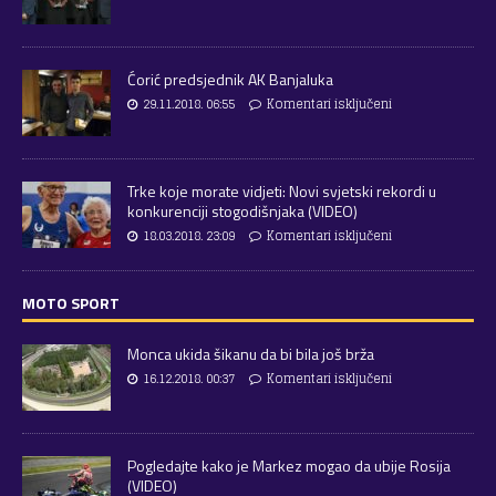
Ćorić predsjednik AK Banjaluka
29.11.2018. 06:55
Komentari isključeni
Trke koje morate vidjeti: Novi svjetski rekordi u
konkurenciji stogodišnjaka (VIDEO)
18.03.2018. 23:09
Komentari isključeni
MOTO SPORT
Monca ukida šikanu da bi bila još brža
16.12.2018. 00:37
Komentari isključeni
Pogledajte kako je Markez mogao da ubije Rosija
(VIDEO)