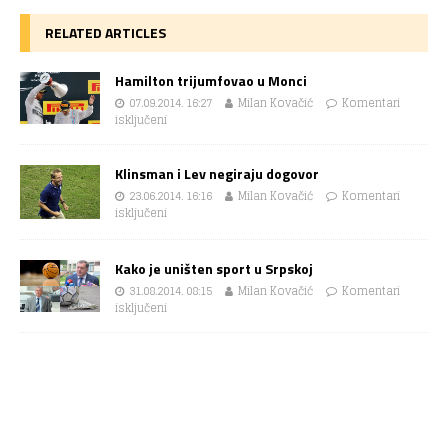
RELATED ARTICLES
Hamilton trijumfovao u Monci
07.09.2014. 16:27
Milan Kovačić
Komentari
isključeni
Klinsman i Lev negiraju dogovor
23.06.2014. 16:16
Milan Kovačić
Komentari
isključeni
Kako je uništen sport u Srpskoj
31.08.2014. 08:15
Milan Kovačić
Komentari
isključeni