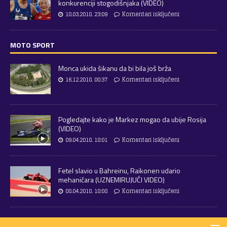
konkurenciji stogodišnjaka (VIDEO)
18.03.2018. 23:09
Komentari isključeni
MOTO SPORT
Monca ukida šikanu da bi bila još brža
16.12.2018. 00:37
Komentari isključeni
Pogledajte kako je Markez mogao da ubije Rosija
(VIDEO)
09.04.2018. 18:01
Komentari isključeni
Fetel slavio u Bahreinu, Raikonen udario
mehaničara (UZNEMIRUJUĆI VIDEO)
08.04.2018. 18:08
Komentari isključeni