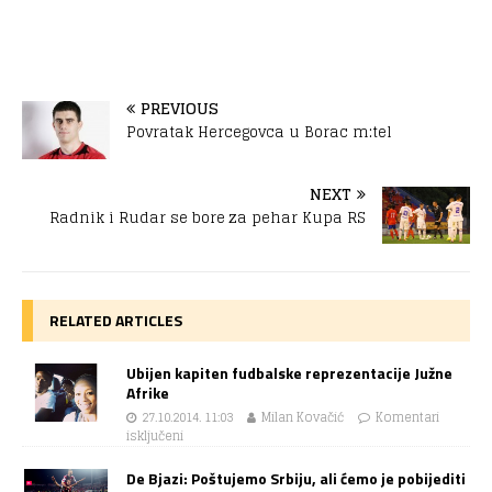
PREVIOUS
Povratak Hercegovca u Borac m:tel
NEXT
Radnik i Rudar se bore za pehar Kupa RS
RELATED ARTICLES
Ubijen kapiten fudbalske reprezentacije Južne
Afrike
27.10.2014. 11:03
Milan Kovačić
Komentari
isključeni
De Bjazi: Poštujemo Srbiju, ali ćemo je pobijediti