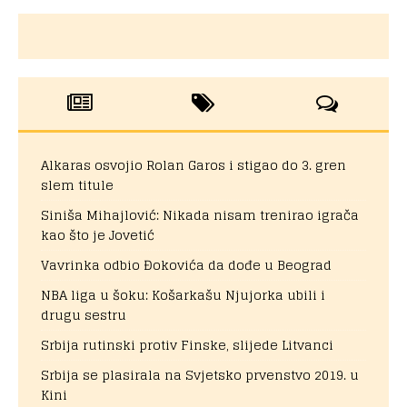
Alkaras osvojio Rolan Garos i stigao do 3. gren
slem titule
Siniša Mihajlović: Nikada nisam trenirao igrača
kao što je Jovetić
Vavrinka odbio Đokovića da dođe u Beograd
NBA liga u šoku: Košarkašu Njujorka ubili i
drugu sestru
Srbija rutinski protiv Finske, slijede Litvanci
Srbija se plasirala na Svjetsko prvenstvo 2019. u
Kini