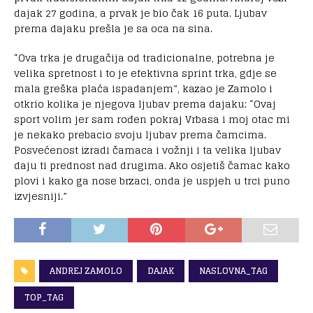
dajak 27 godina, a prvak je bio čak 16 puta. Ljubav
prema dajaku prešla je sa oca na sina.
“Ova trka je drugačija od tradicionalne, potrebna je
velika spretnost i to je efektivna sprint trka, gdje se
mala greška plaća ispadanjem”, kazao je Zamolo i
otkrio kolika je njegova ljubav prema dajaku: “Ovaj
sport volim jer sam rođen pokraj Vrbasa i moj otac mi
je nekako prebacio svoju ljubav prema čamcima.
Posvećenost izradi čamaca i vožnji i ta velika ljubav
daju ti prednost nad drugima. Ako osjetiš čamac kako
plovi i kako ga nose brzaci, onda je uspjeh u trci puno
izvjesniji.”
ANDREJ ZAMOLO
DAJAK
NASLOVNA_TAG
TOP_TAG