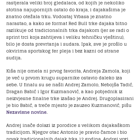
rastjerala veliki broj gledalaca, od kojih je nekoliko
stotina najupornijih ostalo do kraja, i dajakašima je
znatno otežala trku. Vodostaj Vrbasa je znatno
narastao, a kako se format Red Bull trke dajaka bitno
razlikuje od tradicionalnih trka dajakom (jer se radi o
sprint trci koja zahtijeva i veliku tehničku vještinu),
bilo je dosta prevrtanja i sudara. Ipak, sve je prošlo u
okvirima sportskog fer pleja i bez kazni od strane
sudija.
Kiša nije omela ni prvog favorita, Andreja Zamola, koji
je već u prvom krugu suparnike ostavio daleko iza
sebe. U finalu su se našli Andrej Zamolo, Nebojša Tadić,
Dragan Babić i Igor Kuzmanović, a kao pobjednik iz
neizvjesne finalne trke izašao je Andrej. Drugoplasirani
je bio Babić, a treće mjesto je zauzeo Kuzmanović, pišu
Nezavisne novine
.
Andrej inače dolazi iz porodice s velikom dajakaškom
tradicijom. Njegov otac Antonio je pravio čamce i bio
prvak tradicionalnih dajak trka 12 godina. Andrej vozi