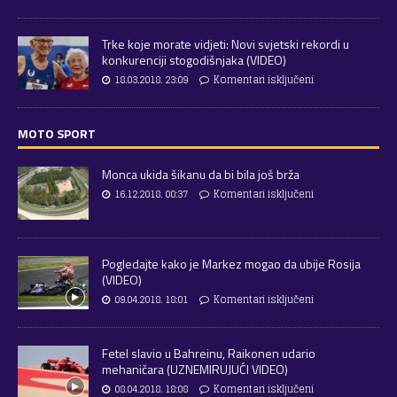
Trke koje morate vidjeti: Novi svjetski rekordi u
konkurenciji stogodišnjaka (VIDEO)
18.03.2018. 23:09
Komentari isključeni
MOTO SPORT
Monca ukida šikanu da bi bila još brža
16.12.2018. 00:37
Komentari isključeni
Pogledajte kako je Markez mogao da ubije Rosija
(VIDEO)
09.04.2018. 18:01
Komentari isključeni
Fetel slavio u Bahreinu, Raikonen udario
mehaničara (UZNEMIRUJUĆI VIDEO)
08.04.2018. 18:08
Komentari isključeni