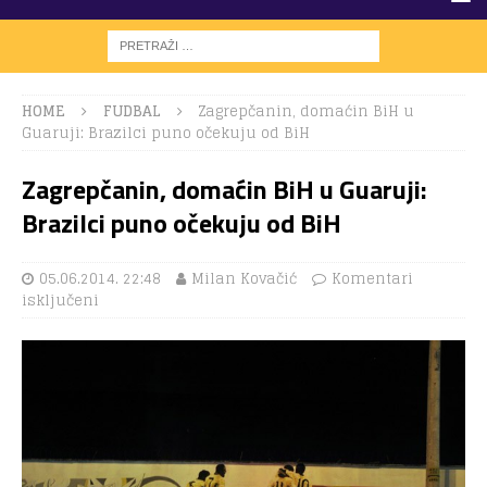
HOME
FUDBAL
Zagrepčanin, domaćin BiH u
Guaruji: Brazilci puno očekuju od BiH
Zagrepčanin, domaćin BiH u Guaruji:
Brazilci puno očekuju od BiH
05.06.2014. 22:48
Milan Kovačić
Komentari
isključeni