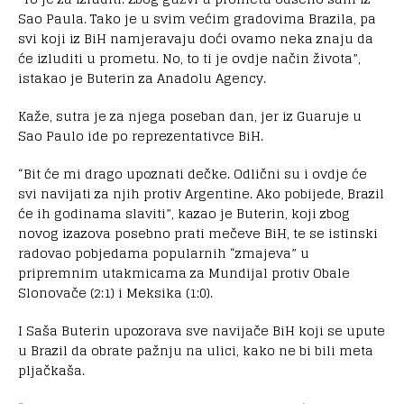
Sao Paula. Tako je u svim većim gradovima Brazila, pa
svi koji iz BiH namjeravaju doći ovamo neka znaju da
će izluditi u prometu. No, to ti je ovdje način života”,
istakao je Buterin za Anadolu Agency.
Kaže, sutra je za njega poseban dan, jer iz Guaruje u
Sao Paulo ide po reprezentativce BiH.
“Bit će mi drago upoznati dečke. Odlični su i ovdje će
svi navijati za njih protiv Argentine. Ako pobijede, Brazil
će ih godinama slaviti”, kazao je Buterin, koji zbog
novog izazova posebno prati mečeve BiH, te se istinski
radovao pobjedama popularnih “zmajeva” u
pripremnim utakmicama za Mundijal protiv Obale
Slonovače (2:1) i Meksika (1:0).
I Saša Buterin upozorava sve navijače BiH koji se upute
u Brazil da obrate pažnju na ulici, kako ne bi bili meta
pljačkaša.