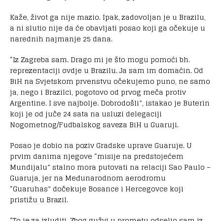
Kaže, život ga nije mazio. Ipak, zadovoljan je u Brazilu,
a ni slutio nije da će obavljati posao koji ga očekuje u
narednih najmanje 25 dana.
“Iz Zagreba sam. Drago mi je što mogu pomoći bh.
reprezentaciji ovdje u Brazilu. Ja sam im domaćin. Od
BiH na Svjetskom prvenstvu očekujemo puno, ne samo
ja, nego i Brazilci, pogotovo od prvog meča protiv
Argentine. I sve najbolje. Dobrodošli”, istakao je Buterin
koji je od juče 24 sata na usluzi delegaciji
Nogometnog/Fudbalskog saveza BiH u Guaruji.
Posao je dobio na poziv Gradske uprave Guaruje. U
prvim danima njegove “misije na predstojećem
Mundijalu” stalno mora putovati na relaciji Sao Paulo –
Guaruja, jer na Međunarodnom aerodromu
“Guaruhas” dočekuje Bosance i Hercegovce koji
pristižu u Brazil.
“To je za izluditi. Zbog gužvi u prometu odselio sam iz