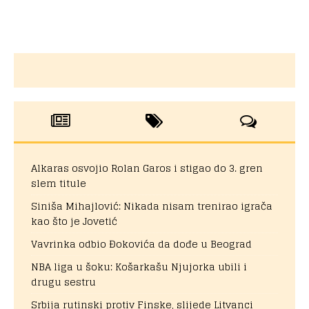
Alkaras osvojio Rolan Garos i stigao do 3. gren
slem titule
Siniša Mihajlović: Nikada nisam trenirao igrača
kao što je Jovetić
Vavrinka odbio Đokovića da dođe u Beograd
NBA liga u šoku: Košarkašu Njujorka ubili i
drugu sestru
Srbija rutinski protiv Finske, slijede Litvanci