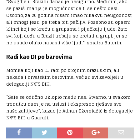
“Svugdje u Brazilu danas je nesigurno. Međutim, ako
se paziš, manja je mogućnost da ti se nešto desi.
Osobno, za 20 godina nisam imao nikakvu neugodnost,
ali mnogi jesu, pa treba biti pažljiv. Posebno su opasni
klinci koji se kreću u grupama i pljačkaju ljude. Zato,
svi koji dođu u Brazil trebaju se kretati u grupi, jer se
ne usude olako napasti više ljudi”, smatra Buterin.
Radi kao DJ po barovima
Momka koji kao DJ radi po brojnim brazilskim, ali
nekada i hrvatskim barovima, već su svi zavoljeli u
delegaciji N/FS BiH.
“Sale se odlično uklopio među nas. Stvarno, u svakom
trenutku nam je na usluzi i ekspresno rješava sve
naše zahtjeve”, kazao je Adnan Džemidžić iz delegacije
N/FS BiH u Guaruji.