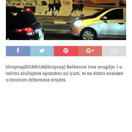
[dropcap]GUARUJA[/dropcap] Balkanca ima svugdje. I u
većini slučajeva sposobni su ljudi, te se dobro snalaze
u brojnim državama svijeta.