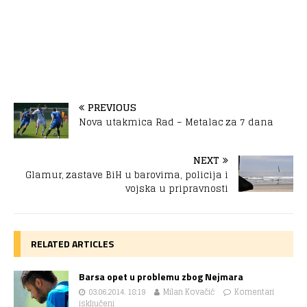
PREVIOUS
Nova utakmica Rad – Metalac za 7 dana
NEXT
Glamur, zastave BiH u barovima, policija i
vojska u pripravnosti
RELATED ARTICLES
Barsa opet u problemu zbog Nejmara
03.06.2014. 18:19
Milan Kovačić
Komentari
isključeni