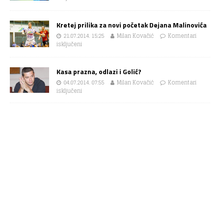
Kretej prilika za novi početak Dejana Malinovića
21.07.2014. 15:25
Milan Kovačić
Komentari
isključeni
Kasa prazna, odlazi i Golić?
04.07.2014. 07:55
Milan Kovačić
Komentari
isključeni