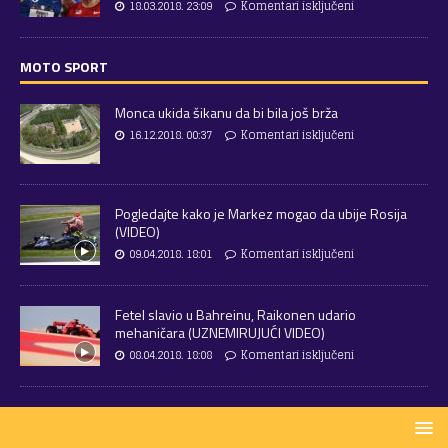
18.03.2018. 23:09
Komentari isključeni
MOTO SPORT
Monca ukida šikanu da bi bila još brža
16.12.2018. 00:37
Komentari isključeni
Pogledajte kako je Markez mogao da ubije Rosija
(VIDEO)
09.04.2018. 18:01
Komentari isključeni
Fetel slavio u Bahreinu, Raikonen udario
mehaničara (UZNEMIRUJUĆI VIDEO)
08.04.2018. 18:08
Komentari isključeni