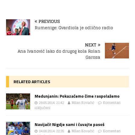
PREVIOUS
Rumenige: Gvardiola je odlično radio
NEXT
Ana Ivanović lako do drugog kola Rolan
Garosa
RELATED ARTICLES
Medunjanin: Pokazaćemo čime raspolažemo
29.05.2014. 21:42
Milan Kovačić
Komentari
isključeni
Navijači! Nigdje sami i čuvajte pasoš
04.06.2014. 22:35
Milan Kovačić
Komentari