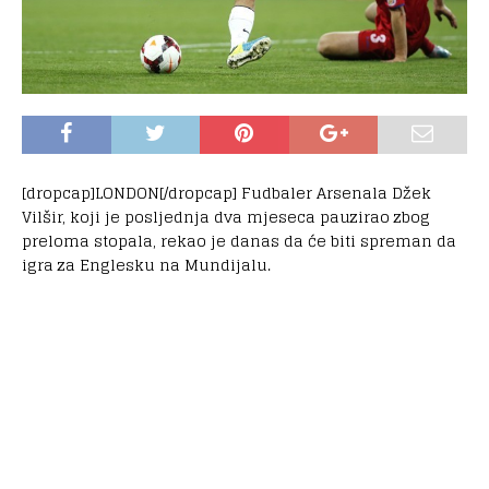
[dropcap]LONDON[/dropcap] Fudbaler Arsenala Džek
Vilšir, koji je posljednja dva mjeseca pauzirao zbog
preloma stopala, rekao je danas da će biti spreman da
igra za Englesku na Mundijalu.