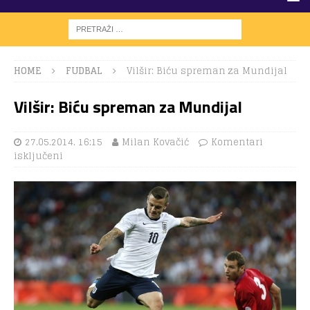
HOME
FUDBAL
Vilšir: Biću spreman za Mundijal
Vilšir: Biću spreman za Mundijal
27.05.2014. 16:15
Milan Kovačić
Komentari
isključeni