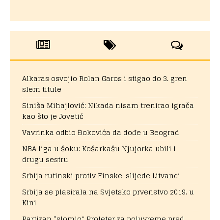
Alkaras osvojio Rolan Garos i stigao do 3. gren
slem titule
Siniša Mihajlović: Nikada nisam trenirao igrača
kao što je Jovetić
Vavrinka odbio Đokovića da dođe u Beograd
NBA liga u šoku: Košarkašu Njujorka ubili i
drugu sestru
Srbija rutinski protiv Finske, slijede Litvanci
Srbija se plasirala na Svjetsko prvenstvo 2019. u
Kini
Partizan “slomio” Proleter za poluvreme pred