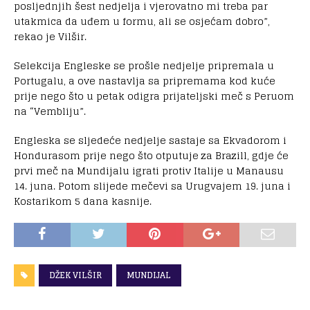
posljednjih šest nedjelja i vjerovatno mi treba par
utakmica da uđem u formu, ali se osjećam dobro”,
rekao je Vilšir.
Selekcija Engleske se prošle nedjelje pripremala u
Portugalu, a ove nastavlja sa pripremama kod kuće
prije nego što u petak odigra prijateljski meč s Peruom
na “Vembliju”.
Engleska se sljedeće nedjelje sastaje sa Ekvadorom i
Hondurasom prije nego što otputuje za Brazill, gdje će
prvi meč na Mundijalu igrati protiv Italije u Manausu
14. juna. Potom slijede mečevi sa Urugvajem 19. juna i
Kostarikom 5 dana kasnije.
DŽEK VILŠIR
MUNDIJAL