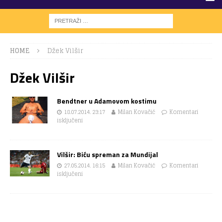
HOME
Džek Vilšir
Džek Vilšir
Bendtner u Adamovom kostimu
18.07.2014. 23:17
Milan Kovačić
Komentari
isključeni
Vilšir: Biću spreman za Mundijal
27.05.2014. 16:15
Milan Kovačić
Komentari
isključeni