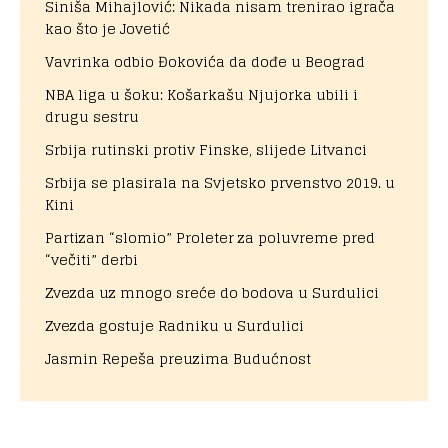
Siniša Mihajlović: Nikada nisam trenirao igrača
kao što je Jovetić
Vavrinka odbio Đokovića da dođe u Beograd
NBA liga u šoku: Košarkašu Njujorka ubili i
drugu sestru
Srbija rutinski protiv Finske, slijede Litvanci
Srbija se plasirala na Svjetsko prvenstvo 2019. u
Kini
Partizan “slomio” Proleter za poluvreme pred
“večiti” derbi
Zvezda uz mnogo sreće do bodova u Surdulici
Zvezda gostuje Radniku u Surdulici
Jasmin Repeša preuzima Budućnost