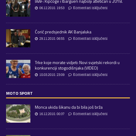
IAAF: Kipčoge i Ibarguen najbolji atletičari u 2018.
06.12.2018. 19:53
Komentari isključeni
Ćorić predsjednik AK Banjaluka
29.11.2018. 06:55
Komentari isključeni
Trke koje morate vidjeti: Novi svjetski rekordi u
konkurenciji stogodišnjaka (VIDEO)
18.03.2018. 23:09
Komentari isključeni
MOTO SPORT
Monca ukida šikanu da bi bila još brža
16.12.2018. 00:37
Komentari isključeni