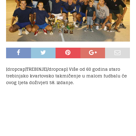
[dropcap]TREBINJE[/dropcap] Više od 60 godina staro
trebinjsko kvartovsko takmičenje u malom fudbalu će
ovog ljeta doživjeti 58. izdanje.