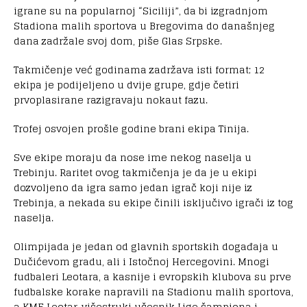
igrane su na popularnoj “Siciliji”, da bi izgradnjom
Stadiona malih sportova u Bregovima do današnjeg
dana zadržale svoj dom, piše Glas Srpske.
Takmičenje već godinama zadržava isti format; 12
ekipa je podijeljeno u dvije grupe, gdje četiri
prvoplasirane razigravaju nokaut fazu.
Trofej osvojen prošle godine brani ekipa Tinija.
Sve ekipe moraju da nose ime nekog naselja u
Trebinju. Raritet ovog takmičenja je da je u ekipi
dozvoljeno da igra samo jedan igrač koji nije iz
Trebinja, a nekada su ekipe činili isključivo igrači iz tog
naselja.
Olimpijada je jedan od glavnih sportskih događaja u
Dučićevom gradu, ali i Istočnoj Hercegovini. Mnogi
fudbaleri Leotara, a kasnije i evropskih klubova su prve
fudbalske korake napravili na Stadionu malih sportova,
a KMF Leotar, višestruki učesnik Lige šampiona i