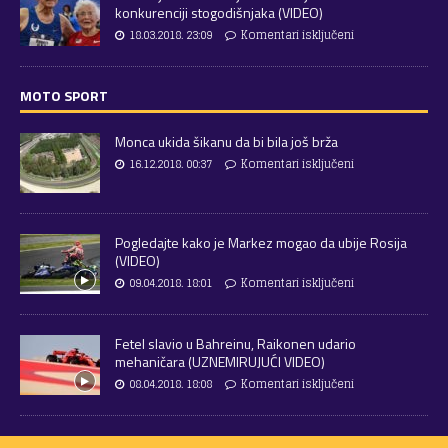
konkurenciji stogodišnjaka (VIDEO)
18.03.2018. 23:09
Komentari isključeni
MOTO SPORT
Monca ukida šikanu da bi bila još brža
16.12.2018. 00:37
Komentari isključeni
Pogledajte kako je Markez mogao da ubije Rosija
(VIDEO)
09.04.2018. 18:01
Komentari isključeni
Fetel slavio u Bahreinu, Raikonen udario
mehaničara (UZNEMIRUJUĆI VIDEO)
08.04.2018. 18:08
Komentari isključeni