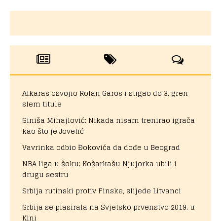
Alkaras osvojio Rolan Garos i stigao do 3. gren
slem titule
Siniša Mihajlović: Nikada nisam trenirao igrača
kao što je Jovetić
Vavrinka odbio Đokovića da dođe u Beograd
NBA liga u šoku: Košarkašu Njujorka ubili i
drugu sestru
Srbija rutinski protiv Finske, slijede Litvanci
Srbija se plasirala na Svjetsko prvenstvo 2019. u
Kini