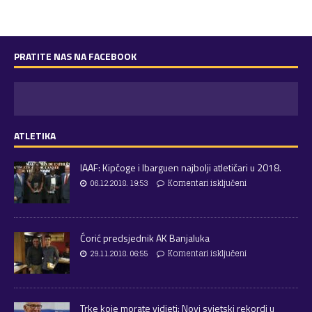
PRATITE NAS NA FACEBOOK
ATLETIKA
IAAF: Kipčoge i Ibarguen najbolji atletičari u 2018.
06.12.2018. 19:53
Komentari isključeni
Ćorić predsjednik AK Banjaluka
29.11.2018. 06:55
Komentari isključeni
Trke koje morate vidjeti: Novi svjetski rekordi u