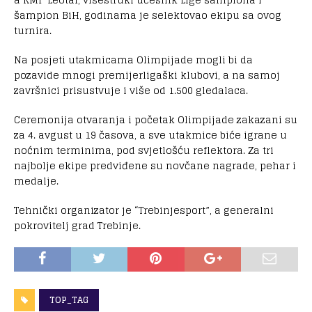
šampion BiH, godinama je selektovao ekipu sa ovog
turnira.
Na posjeti utakmicama Olimpijade mogli bi da
pozavide mnogi premijerligaški klubovi, a na samoj
završnici prisustvuje i više od 1.500 gledalaca.
Ceremonija otvaranja i početak Olimpijade zakazani su
za 4. avgust u 19 časova, a sve utakmice biće igrane u
noćnim terminima, pod svjetlošću reflektora. Za tri
najbolje ekipe predviđene su novčane nagrade, pehar i
medalje.
Tehnički organizator je “Trebinjesport”, a generalni
pokrovitelj grad Trebinje.
TOP_TAG