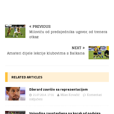
PREVIOUS
Miloviću od predsjednika ugovor, od trenera
otkaz
NEXT
Amateri dijele lekcije klubovima s Balkana
RELATED ARTICLES
Džerard završio sa reprezentacijom
21.07.2014. 17:31
Milan Kovačić
Komentari
isključeni
Vojvodina zaustavljena na korak od podviga