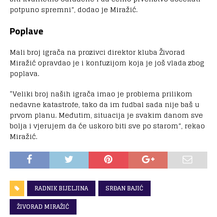
potpuno spremni”, dodao je Miražić.
Poplave
Mali broj igrača na prozivci direktor kluba Živorad
Miražić opravdao je i konfuzijom koja je još vlada zbog
poplava.
“Veliki broj naših igrača imao je problema prilikom
nedavne katastrofe, tako da im fudbal sada nije baš u
prvom planu. Međutim, situacija je svakim danom sve
bolja i vjerujem da će uskoro biti sve po starom”, rekao
Miražić.
RADNIK BIJELJINA
SRĐAN BAJIĆ
ŽIVORAD MIRAŽIĆ