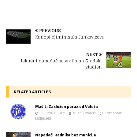
PREVIOUS
Kanepi eliminisala Jankovićevu
NEXT
Iskusni napadač se vratio na Gradski
stadion
RELATED ARTICLES
Mašić: Zaslužen poraz od Veleža
08.10.2014. 13:02
Milan Kovačić
Komentari
isključeni
Napadači Radnika bez municije