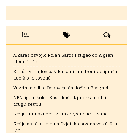
Alkaras osvojio Rolan Garos i stigao do 3. gren
slem titule
Siniša Mihajlović: Nikada nisam trenirao igrača
kao što je Jovetić
Vavrinka odbio Đokovića da dođe u Beograd
NBA liga u šoku: Košarkašu Njujorka ubili i
drugu sestru
Srbija rutinski protiv Finske, slijede Litvanci
Srbija se plasirala na Svjetsko prvenstvo 2019. u
Kini