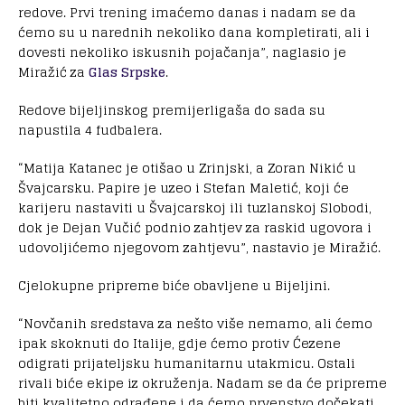
redove. Prvi trening imaćemo danas i nadam se da
ćemo su u narednih nekoliko dana kompletirati, ali i
dovesti nekoliko iskusnih pojačanja”, naglasio je
Miražić za
Glas Srpske
.
Redove bijeljinskog premijerligaša do sada su
napustila 4 fudbalera.
“Matija Katanec je otišao u Zrinjski, a Zoran Nikić u
Švajcarsku. Papire je uzeo i Stefan Maletić, koji će
karijeru nastaviti u Švajcarskoj ili tuzlanskoj Slobodi,
dok je Dejan Vučić podnio zahtjev za raskid ugovora i
udovoljićemo njegovom zahtjevu”, nastavio je Miražić.
Cjelokupne pripreme biće obavljene u Bijeljini.
“Novčanih sredstava za nešto više nemamo, ali ćemo
ipak skoknuti do Italije, gdje ćemo protiv Ćezene
odigrati prijateljsku humanitarnu utakmicu. Ostali
rivali biće ekipe iz okruženja. Nadam se da će pripreme
biti kvalitetno odrađene i da ćemo prvenstvo dočekati