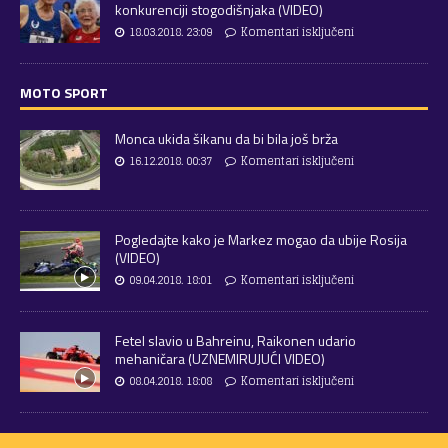
konkurenciji stogodišnjaka (VIDEO)
18.03.2018. 23:09
Komentari isključeni
MOTO SPORT
Monca ukida šikanu da bi bila još brža
16.12.2018. 00:37
Komentari isključeni
Pogledajte kako je Markez mogao da ubije Rosija
(VIDEO)
09.04.2018. 18:01
Komentari isključeni
Fetel slavio u Bahreinu, Raikonen udario
mehaničara (UZNEMIRUJUĆI VIDEO)
08.04.2018. 18:08
Komentari isključeni