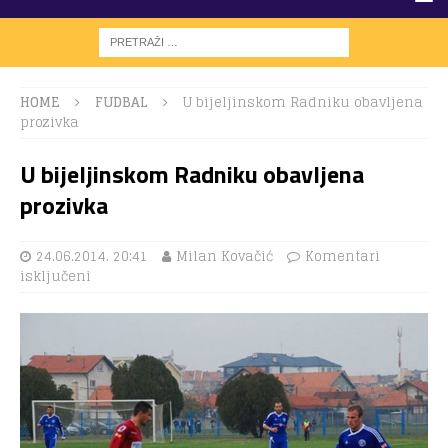
HOME
FUDBAL
U bijeljinskom Radniku obavljena
prozivka
U bijeljinskom Radniku obavljena
prozivka
24.06.2014. 20:41
Milan Kovačić
Komentari
isključeni