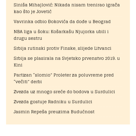
Siniša Mihajlović: Nikada nisam trenirao igrača
kao što je Jovetić
Vavrinka odbio Đokovića da dođe u Beograd
NBA liga u šoku: Košarkašu Njujorka ubili i
drugu sestru
Srbija rutinski protiv Finske, slijede Litvanci
Srbija se plasirala na Svjetsko prvenstvo 2019. u
Kini
Partizan “slomio” Proleter za poluvreme pred
“večiti” derbi
Zvezda uz mnogo sreće do bodova u Surdulici
Zvezda gostuje Radniku u Surdulici
Jasmin Repeša preuzima Budućnost