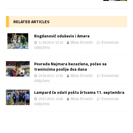
RELATED ARTICLES
Bogdanović oduševio i Amere
11.09.2014. 22:19
Milan Kovačić
Komentari
isključeni
Povreda Nejmara bezazlena, počeo sa
treninzima poslije dva dana
24.09.2014. 12:46
Milan Kovačić
Komentari
isključeni
Lampard će odati poštu žrtvama 11. septembra
25.07.2014. 14:08
Milan Kovačić
Komentari
isključeni