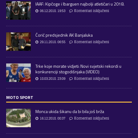
IAAF: Kipčoge i Ibarguen najbolji atletičari u 2018.
06.12.2018. 19:53
Komentari isključeni
Ćorić predsjednik AK Banjaluka
29.11.2018. 06:55
Komentari isključeni
Trke koje morate vidjeti: Novi svjetski rekordi u
konkurenciji stogodišnjaka (VIDEO)
18.03.2018. 23:09
Komentari isključeni
MOTO SPORT
Monca ukida šikanu da bi bila još brža
16.12.2018. 00:37
Komentari isključeni