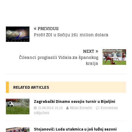
PREVIOUS
Profit ZOI u Sočiju 261 milion dolara
NEXT
Čileanci proglasili Vidala za španskog
kralja
RELATED ARTICLES
Zagrebački Dinamo osvojio turnir u Bijeljini
21.06.2014. 21:10
Milan Kovačić
Komentari
isključeni
Stojanović: Luda utakmica u još luđoj sezoni