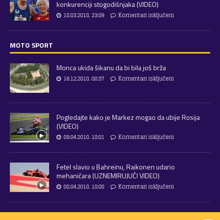
konkurenciji stogodišnjaka (VIDEO)
18.03.2018. 23:09
Komentari isključeni
MOTO SPORT
Monca ukida šikanu da bi bila još brža
16.12.2018. 00:37
Komentari isključeni
Pogledajte kako je Markez mogao da ubije Rosija
(VIDEO)
09.04.2018. 18:01
Komentari isključeni
Fetel slavio u Bahreinu, Raikonen udario
mehaničara (UZNEMIRUJUĆI VIDEO)
08.04.2018. 18:08
Komentari isključeni