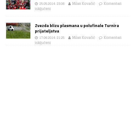
25.05.2014. 23:06
Milan Kovačić
Komentari
isključeni
Zvezda blizu plasmana u polufinale Turnira
prijateljstva
17.06.2014. 21:25
Milan Kovačić
Komentari
isključeni