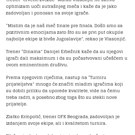
optimizam uoči sutrašnjeg meča i kaže da je jako
zadovoljan i ponosan na svoje igrače.
“Mislim da je naš meč finale pre finala. Došli smo sa
pozitivnim emocijama zato što su se prvi put okupile
najbolje ekipe iz bivše Jugoslavije”, rekao je Vlasonjić.
Trener “Dinama” Danijel Erbežnik kaže da su njegovi
igrači dali maksimum i da su počastvovani učešćem u
ovom eminentnom društvu.
Prema njegovim riječima, nastup na “Turniru
prijateljstva” mnogo će značiti mladim igračima koji
su dobili priliku da uporede kvalitete, vide na čemu
treba raditi, a posebno zbog toga što su stekli nove
prijatelje.
Zlatko Krmpotić, trener OFK Beograda, zadovoljan je
izdanjem svoje ekipe, ali i kvalitetom turnira.