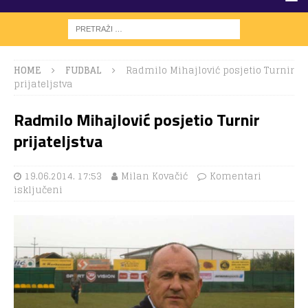
HOME
FUDBAL
Radmilo Mihajlović posjetio Turnir
prijateljstva
Radmilo Mihajlović posjetio Turnir
prijateljstva
19.06.2014. 17:53
Milan Kovačić
Komentari
isključeni