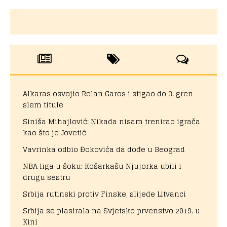
Alkaras osvojio Rolan Garos i stigao do 3. gren
slem titule
Siniša Mihajlović: Nikada nisam trenirao igrača
kao što je Jovetić
Vavrinka odbio Đokovića da dođe u Beograd
NBA liga u šoku: Košarkašu Njujorka ubili i
drugu sestru
Srbija rutinski protiv Finske, slijede Litvanci
Srbija se plasirala na Svjetsko prvenstvo 2019. u
Kini