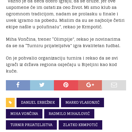
“Važno je da deca dobro igraju, da se druže, jer ove
uspomene će im ostati za ceo život. Mi smo klub sa
ogromnom tradicijom, nadam se prolasku u finale i
uvek igramo na pobedu. Mislim da su se najbolje četiri
ekipe našle u polufinalu”, rekao je Krmpotić.
Miha Vončina, trener “Olimpije”, rekao je novinarima
da se na “Turniru prijateljstva” igra kvalitetan fudbal.
On je pohvalio organizaciju turnira i rekao da se svi
igrači iz država regiona osjećaju u Bijeljini kao kod
kuće.
DANIJEL ERBEŽNIK
MARKO VLASONJIĆ
MIHA VONČINA
RADMILO MIHAJLOVIĆ
TURNIR PRIJATELJSTVA
ZLATKO KRMPOTIĆ