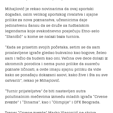
Mihajlović je rekao novinarima da ovaj sportski
događan, osim velikog sportskog rivalstva i sjajne
prilike za nova poznanstva, učesnicima daje
jedinstvenu šansu da se druže sa fudbalskim
legendama koje svakodnevno posjećuju Etno-selo
“Stanišić” u kome se nalazi baza turnira.
“Kada se prisetim svojih početaka, setim se da sam
proslavljene igrače gledao bukvalno kao bogove, želeo
sam i težio da budem kao oni. Većina ove dece dolazi iz
skromnih porodica i nema puno prilike da susreću
poznate ličnosti, a ovde imaju sjajnu priliku da vide
kako se ponašaju dokazani asovi, kako žive i šta su sve
ostvarili”, rekao je Mihajlović.
“Turnir prijateljstva” će biti nastavljen sutra
polufinalnim mečevima između mladih igrača “Crvene
zvezde” i “Dinama”, kao i “Olimpije” i OFK Beograda.
Trener “Crvene zvezde” Marko Vlasonjić ne skriva