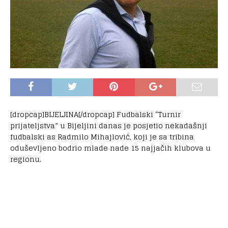
[dropcap]BIJELJINA[/dropcap] Fudbalski “Turnir
prijateljstva” u Bijeljini danas je posjetio nekadašnji
fudbalski as Radmilo Mihajlović, koji je sa tribina
oduševljeno bodrio mlade nade 15 najjačih klubova u
regionu.