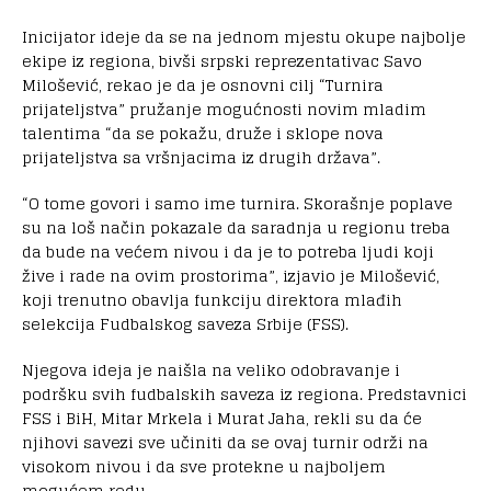
Inicijator ideje da se na jednom mjestu okupe najbolje
ekipe iz regiona, bivši srpski reprezentativac Savo
Milošević, rekao je da je osnovni cilj “Turnira
prijateljstva” pružanje mogućnosti novim mladim
talentima “da se pokažu, druže i sklope nova
prijateljstva sa vršnjacima iz drugih država”.
“O tome govori i samo ime turnira. Skorašnje poplave
su na loš način pokazale da saradnja u regionu treba
da bude na većem nivou i da je to potreba ljudi koji
žive i rade na ovim prostorima”, izjavio je Milošević,
koji trenutno obavlja funkciju direktora mlađih
selekcija Fudbalskog saveza Srbije (FSS).
Njegova ideja je naišla na veliko odobravanje i
podršku svih fudbalskih saveza iz regiona. Predstavnici
FSS i BiH, Mitar Mrkela i Murat Jaha, rekli su da će
njihovi savezi sve učiniti da se ovaj turnir održi na
visokom nivou i da sve protekne u najboljem
mogućem redu.