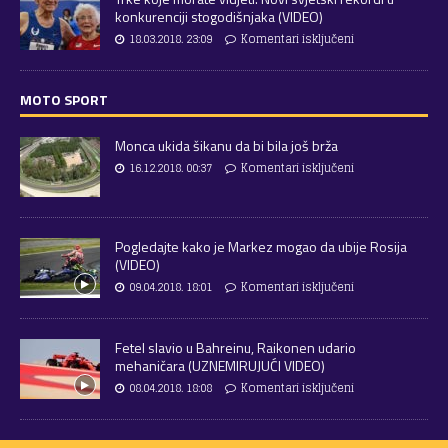
konkurenciji stogodišnjaka (VIDEO)
18.03.2018. 23:09
Komentari isključeni
MOTO SPORT
Monca ukida šikanu da bi bila još brža
16.12.2018. 00:37
Komentari isključeni
Pogledajte kako je Markez mogao da ubije Rosija
(VIDEO)
09.04.2018. 18:01
Komentari isključeni
Fetel slavio u Bahreinu, Raikonen udario
mehaničara (UZNEMIRUJUĆI VIDEO)
08.04.2018. 18:08
Komentari isključeni