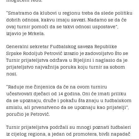
“Smatramo da klubovi u regionu treba da slede politiku
dobrih odnosa, kakvu imaju savezi. Nadamo se da će
ovaj turnir pomoći da se takvi odnosi uspostave”,
izjavio je Mrkela.
Generalni sekretar Fudbalskog saveza Republike
Srpske Rodoljub Petrović izrazio je zadovoljstvo što se
Turnir prijateljstva održava u Bijeljini i naglasio da je
prijateljstvo najvažnija poruka koju turnir sa sobom
nosi.
“Raduje me činjenica da će na ovom turniru
učestvovati dječaci od 14 godina. Oni će imati priliku
da se upoznaju, druže i pokažu šta znaju u fudbalskom
smislu, ali prvenstveno da se upoznaju kao prijatelji”,
poručio je Petrović.
Turnir prijateljstva podržali su mnogi poznati fudbaleri
iz cijelog regiona, a jedan od promotera, bivši napadač