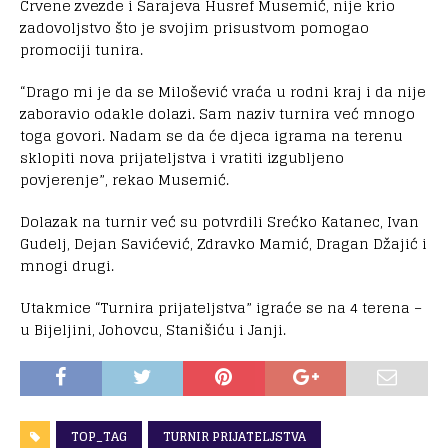
Crvene zvezde i Sarajeva Husref Musemić, nije krio
zadovoljstvo što je svojim prisustvom pomogao
promociji tunira.
“Drago mi je da se Milošević vraća u rodni kraj i da nije
zaboravio odakle dolazi. Sam naziv turnira već mnogo
toga govori. Nadam se da će djeca igrama na terenu
sklopiti nova prijateljstva i vratiti izgubljeno
povjerenje”, rekao Musemić.
Dolazak na turnir već su potvrdili Srećko Katanec, Ivan
Gudelj, Dejan Savićević, Zdravko Mamić, Dragan Džajić i
mnogi drugi.
Utakmice “Turnira prijateljstva” igraće se na 4 terena –
u Bijeljini, Johovcu, Stanišiću i Janji.
TOP_TAG
TURNIR PRIJATELJSTVA