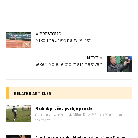
PREVIOUS
Nikolina Jović na WTA listi
NEXT
Beker: Nole je bio malo pasivan
RELATED ARTICLES
Radnik prošao poslije penala
09.10.2014. 12:48
Milan Kovačić
Komentari
isključeni
Neptunas priredio hladan tuš igračima Crvene