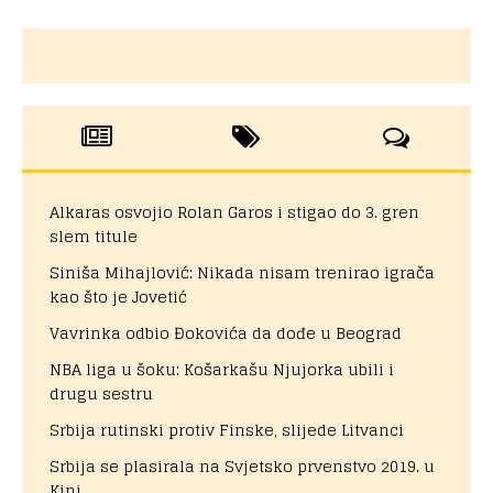
Alkaras osvojio Rolan Garos i stigao do 3. gren
slem titule
Siniša Mihajlović: Nikada nisam trenirao igrača
kao što je Jovetić
Vavrinka odbio Đokovića da dođe u Beograd
NBA liga u šoku: Košarkašu Njujorka ubili i
drugu sestru
Srbija rutinski protiv Finske, slijede Litvanci
Srbija se plasirala na Svjetsko prvenstvo 2019. u
Kini