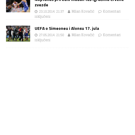
zvezde
23.10.2014. 21:37
Milan Kovačić
Komentari
isključeni
UEFA o Simeoneu i Alonsu 17. jula
27.05.2014. 21:50
Milan Kovačić
Komentari
isključeni