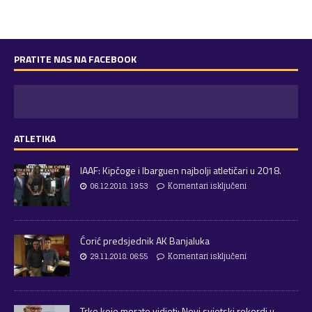
PRATITE NAS NA FACEBOOK
ATLETIKA
IAAF: Kipčoge i Ibarguen najbolji atletičari u 2018.
06.12.2018. 19:53
Komentari isključeni
Ćorić predsjednik AK Banjaluka
29.11.2018. 06:55
Komentari isključeni
Trke koje morate vidjeti: Novi svjetski rekordi u