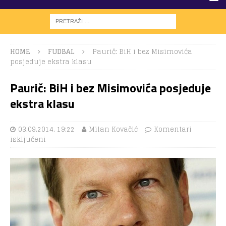
HOME
FUDBAL
Paurič: BiH i bez Misimovića
posjeduje ekstra klasu
Paurič: BiH i bez Misimovića posjeduje
ekstra klasu
03.09.2014. 19:22
Milan Kovačić
Komentari
isključeni