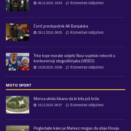
06.12.2018. 19:53
Komentari isključeni
Ćorić predsjednik AK Banjaluka
29.11.2018. 06:55
Komentari isključeni
Trke koje morate vidjeti: Novi svjetski rekordi u
konkurenciji stogodišnjaka (VIDEO)
18.03.2018. 23:09
Komentari isključeni
MOTO SPORT
Monca ukida šikanu da bi bila još brža
16.12.2018. 00:37
Komentari isključeni
Pogledajte kako je Markez mogao da ubije Rosija