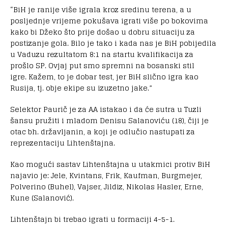
“BiH je ranije više igrala kroz sredinu terena, a u
posljednje vrijeme pokušava igrati više po bokovima
kako bi Džeko što prije došao u dobru situaciju za
postizanje gola. Bilo je tako i kada nas je BiH pobijedila
u Vaduzu rezultatom 8:1 na startu kvalifikacija za
prošlo SP. Ovjaj put smo spremni na bosanski stil
igre. Kažem, to je dobar test, jer BiH slično igra kao
Rusija, tj. obje ekipe su izuzetno jake.”
Selektor Paurič je za AA istakao i da će sutra u Tuzli
šansu pružiti i mladom Denisu Salanoviću (18), čiji je
otac bh. državljanin, a koji je odlučio nastupati za
reprezentaciju Lihtenštajna.
Kao mogući sastav Lihtenštajna u utakmici protiv BiH
najavio je: Jele, Kvintans, Frik, Kaufman, Burgmejer,
Polverino (Buhel), Vajser, Jildiz, Nikolas Hasler, Erne,
Kune (Salanović).
Lihtenštajn bi trebao igrati u formaciji 4-5-1.