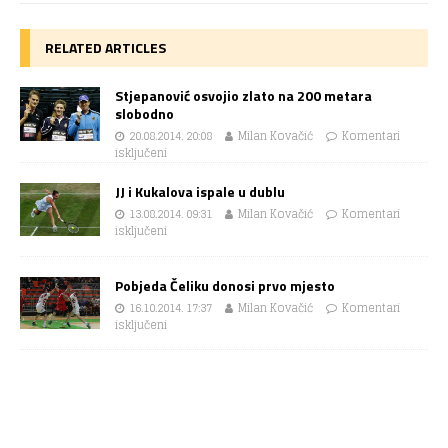
RELATED ARTICLES
Stjepanović osvojio zlato na 200 metara
slobodno
20.08.2014. 20:08
Milan Kovačić
Komentari
isključeni
JJ i Kukalova ispale u dublu
13.08.2014. 09:31
Milan Kovačić
Komentari
isključeni
Pobjeda Čeliku donosi prvo mjesto
16.10.2014. 17:37
Milan Kovačić
Komentari
isključeni