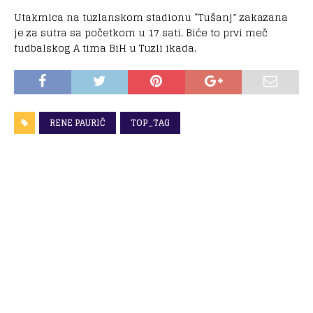
Utakmica na tuzlanskom stadionu “Tušanj” zakazana
je za sutra sa početkom u 17 sati. Biće to prvi meč
fudbalskog A tima BiH u Tuzli ikada.
RENE PAURIČ
TOP_TAG