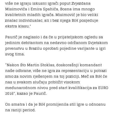
više ne igraju iskusni igrači poput Zvjezdana
Misimovića i Emira Spahića, Bosna ima mnogo
kvalitetnih mlađih igrača. Misimović je bio veliki
znalac individualac, ali i bez njega BiH posjeduje
ekstra klasu.”
Paurič je naglasio i da će u prijateljskom ogledu sa
jedinim debitantom na nedavno održanom Svjetskom
prvenstvu u Brazilu oprobati pojedine varijante u igri
svog tima.
“Nakon što Martin Stoklas, doskorašnji komandant
naše odbrane, više ne igra za reprezentaciju u potrazi
smo za novim rješenjem na toj poziciji. Meč sa BiH će
nas u svakom slučaju približit visokom
međunarodnom nivou pred start kvalifikacija za EURO
2016”, kazao je Paurič.
On smatra i da je BiH promijenila stil igre u odnosnu
na raniji period.