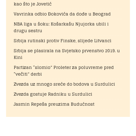
kao što je Jovetić
Vavrinka odbio Đokovića da dođe u Beograd
NBA liga u šoku: Košarkašu Njujorka ubili i
drugu sestru
Srbija rutinski protiv Finske, slijede Litvanci
Srbija se plasirala na Svjetsko prvenstvo 2019. u
Kini
Partizan “slomio” Proleter za poluvreme pred
“večiti” derbi
Zvezda uz mnogo sreće do bodova u Surdulici
Zvezda gostuje Radniku u Surdulici
Jasmin Repeša preuzima Budućnost