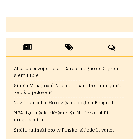
Alkaras osvojio Rolan Garos i stigao do 3. gren
slem titule
Siniša Mihajlović: Nikada nisam trenirao igrača
kao što je Jovetić
Vavrinka odbio Đokovića da dođe u Beograd
NBA liga u šoku: Košarkašu Njujorka ubili i
drugu sestru
Srbija rutinski protiv Finske, slijede Litvanci