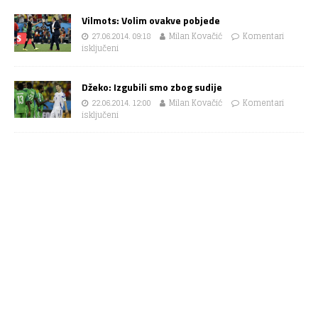
Vilmots: Volim ovakve pobjede
27.06.2014. 09:18
Milan Kovačić
Komentari
isključeni
Džeko: Izgubili smo zbog sudije
22.06.2014. 12:00
Milan Kovačić
Komentari
isključeni