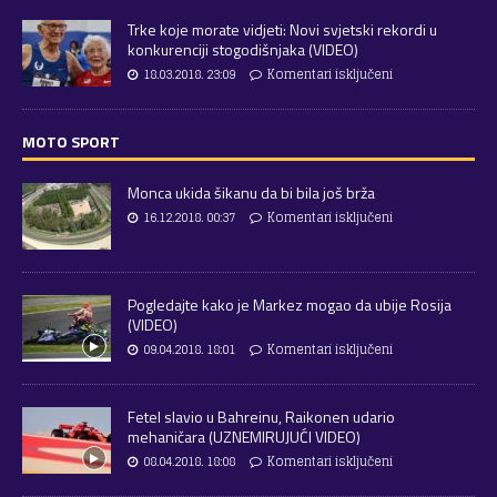
Trke koje morate vidjeti: Novi svjetski rekordi u
konkurenciji stogodišnjaka (VIDEO)
18.03.2018. 23:09
Komentari isključeni
MOTO SPORT
Monca ukida šikanu da bi bila još brža
16.12.2018. 00:37
Komentari isključeni
Pogledajte kako je Markez mogao da ubije Rosija
(VIDEO)
09.04.2018. 18:01
Komentari isključeni
Fetel slavio u Bahreinu, Raikonen udario
mehaničara (UZNEMIRUJUĆI VIDEO)
08.04.2018. 18:08
Komentari isključeni