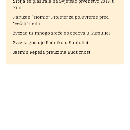
Srbija se plasirala na Svjetsko prvenstvo 2019. u
Kini
Partizan “slomio” Proleter za poluvreme pred
“večiti” derbi
Zvezda uz mnogo sreće do bodova u Surdulici
Zvezda gostuje Radniku u Surdulici
Jasmin Repeša preuzima Budućnost