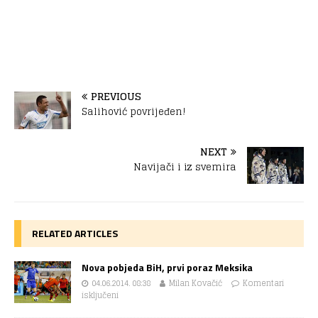
PREVIOUS
Salihović povrijeđen!
NEXT
Navijači i iz svemira
RELATED ARTICLES
Nova pobjeda BiH, prvi poraz Meksika
04.06.2014. 08:38
Milan Kovačić
Komentari
isključeni