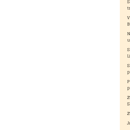
S
t
V
B
N
u
S
L
S
p
P
p
Z
S
Z
J