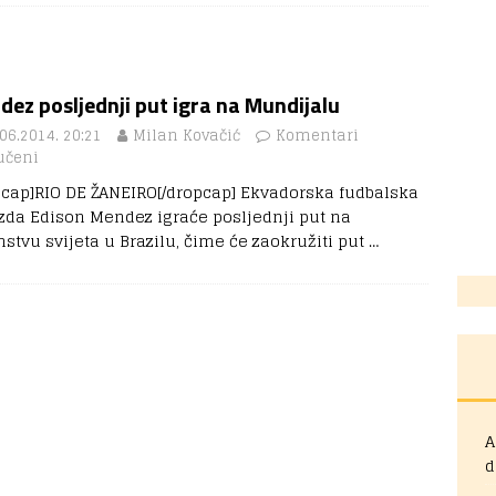
ez posljednji put igra na Mundijalu
06.2014. 20:21
Milan Kovačić
Komentari
učeni
pcap]RIO DE ŽANEIRO[/dropcap] Ekvadorska fudbalska
ezda Edison Mendez igraće posljednji put na
nstvu svijeta u Brazilu, čime će zaokružiti put
…
A
d