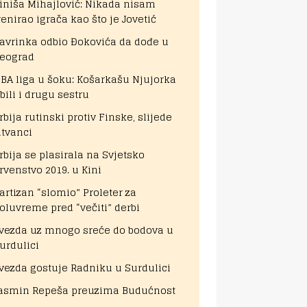
iniša Mihajlović: Nikada nisam
renirao igrača kao što je Jovetić
avrinka odbio Đokovića da dođe u
eograd
BA liga u šoku: Košarkašu Njujorka
bili i drugu sestru
rbija rutinski protiv Finske, slijede
itvanci
rbija se plasirala na Svjetsko
rvenstvo 2019. u Kini
artizan “slomio” Proleter za
oluvreme pred “večiti” derbi
vezda uz mnogo sreće do bodova u
urdulici
vezda gostuje Radniku u Surdulici
asmin Repeša preuzima Budućnost