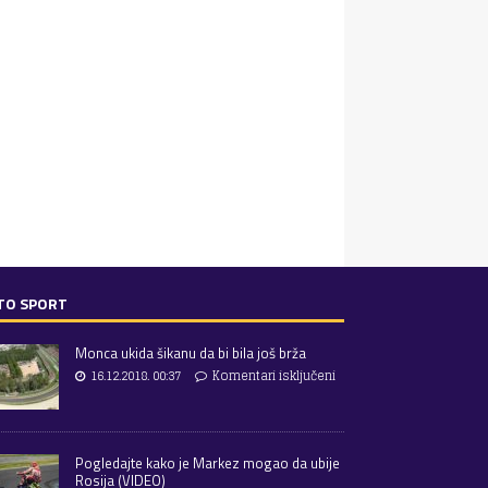
TO SPORT
Monca ukida šikanu da bi bila još brža
16.12.2018. 00:37
Komentari isključeni
Pogledajte kako je Markez mogao da ubije
Rosija (VIDEO)