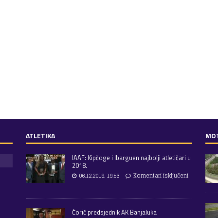
ATLETIKA
MO
IAAF: Kipčoge i Ibarguen najbolji atletičari u
2018.
06.12.2018. 19:53
Komentari isključeni
Ćorić predsjednik AK Banjaluka