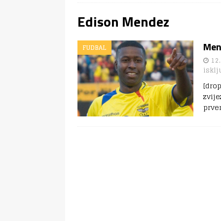
Edison Mendez
Mend
FUDBAL
12.
isklj
[dro
zvij
prve