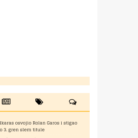
lkaras osvojio Rolan Garos i stigao
o 3. gren slem titule