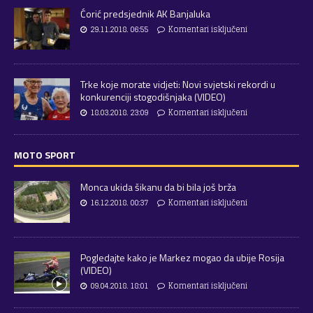
Ćorić predsjednik AK Banjaluka
29.11.2018. 06:55
Komentari isključeni
Trke koje morate vidjeti: Novi svjetski rekordi u
konkurenciji stogodišnjaka (VIDEO)
18.03.2018. 23:09
Komentari isključeni
MOTO SPORT
Monca ukida šikanu da bi bila još brža
16.12.2018. 00:37
Komentari isključeni
Pogledajte kako je Markez mogao da ubije Rosija
(VIDEO)
09.04.2018. 18:01
Komentari isključeni