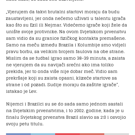
„Vjerujem da takvi brutalni startovi moraju da budu
zaustavljeni, jer onda nećemo uživati u talentu igrača
kao što su Ezil ili Nejmar. Videćemo igrače koji žele da
unište svoje protivnike. Na ovom Svjetskom prvenstvu
sam vidio da su granice fizičkog kontakta premašene.
Samo na meču između Brazila i Kolumbije smo vidjeli
pravu borbu, sa velikim brojem faulova na obe strane.
Mislim da se fudbal igrao samo 38-39 minuta, a zaista
ne vjerujem da su navijači srećni ako ima toliko
prekida, jer to onda više nije dobar meč. Vidio sam
prekršaje koji su zaista opasni, klizeće startove sa
strane i od pozadi. Sudije moraju da zaštite igrače“,
istakao je Lev.
Nijemci i Brazilci su se do sada samo jednom sastali
na Svjetskim prvenstvima, i to 2002. godine, kada je u
finalu Svjetskog prvenstva Brazil slavio sa 2:0 i osvojio
svoju petu titulu.