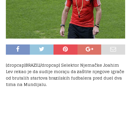
[dropcap]BRAZIL[/dropcap] Selektor Njemačke Joahim
Lev rekao je da sudije moraju da zaštite njegove igrače
od brutalih startova brazilskih fudbalera pred duel dva
tima na Mundijalu.