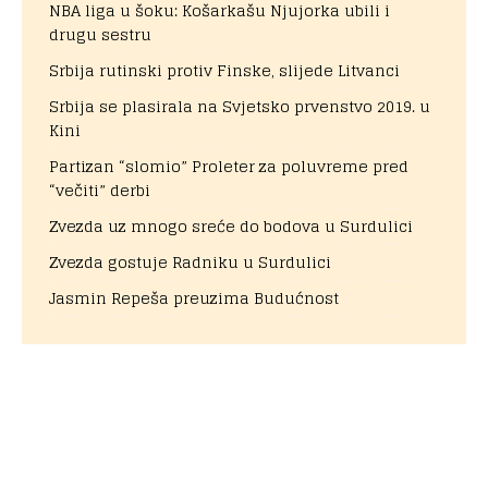
NBA liga u šoku: Košarkašu Njujorka ubili i
drugu sestru
Srbija rutinski protiv Finske, slijede Litvanci
Srbija se plasirala na Svjetsko prvenstvo 2019. u
Kini
Partizan “slomio” Proleter za poluvreme pred
“večiti” derbi
Zvezda uz mnogo sreće do bodova u Surdulici
Zvezda gostuje Radniku u Surdulici
Jasmin Repeša preuzima Budućnost