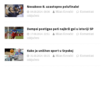
Novakovo 8. uzastopno polufinale!
04.09.2014. 09:36
Milan Kovačić
Komentari
isključeni
Dempsi postigao peti najbrži gol u istoriji SP
17.06.2014. 22:51
Milan Kovačić
Komentari
isključeni
Kako je uništen sport u Srpskoj
31.08.2014. 08:15
Milan Kovačić
Komentari
isključeni