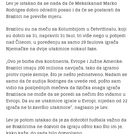
Lev je istakao da se nada da će Meksikanad Marko
Rodriges dobro odraditi posao i da će se postarati da
Brazilci ne prevrše mjeru.
Brazilcu su na meču sa Kolumbijom u četvrtfinalu, koji
su dobili sa 31, napravili 31 faul, tri više nego u pobjedi
nad Čileom, u poređenju sa samo 29 faulova igrača
Njemačke na dvije utakmice nokaut faze.
„Ovo je borba dva kontinenta, Evrope i Južne Amerike.
Brazilci imaju 200 miliona navijača, tako da igramo
protiv cijele zemlje, što je nešto jedinstveno. Nadam se
samo da će sudija Rodriges da uvede red, pošto sam
vidio na posljednjih mečeva da fizička snaga igrača
Brazilaca ne može da se poredi sa nečim što viđamo u
Evropi. Da su se utakmice igrale u Evropi, nijedan od 22
igrača ne bi završio utakmice“, naglasio je Lev.
Lev je potom istakao da je za dobrobit fudbala važno da
se Brazilcima ne dozvoli da igraju oštro kao što im je,
kako kaže, do sada bilo dozvoljeno.