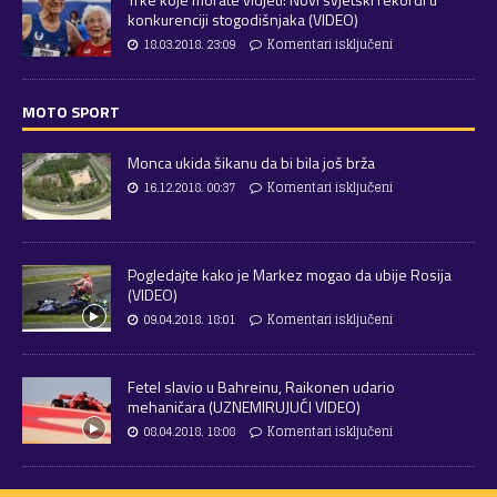
konkurenciji stogodišnjaka (VIDEO)
18.03.2018. 23:09
Komentari isključeni
MOTO SPORT
Monca ukida šikanu da bi bila još brža
16.12.2018. 00:37
Komentari isključeni
Pogledajte kako je Markez mogao da ubije Rosija
(VIDEO)
09.04.2018. 18:01
Komentari isključeni
Fetel slavio u Bahreinu, Raikonen udario
mehaničara (UZNEMIRUJUĆI VIDEO)
08.04.2018. 18:08
Komentari isključeni