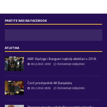
PRATITE NAS NA FACEBOOK
ATLETIKA
IAAF: Kipčoge i Ibarguen najbolji atletičari u 2018.
06.12.2018. 19:53
Komentari isključeni
Ćorić predsjednik AK Banjaluka
29.11.2018. 06:55
Komentari isključeni
Trke koje morate vidjeti: Novi svjetski rekordi u