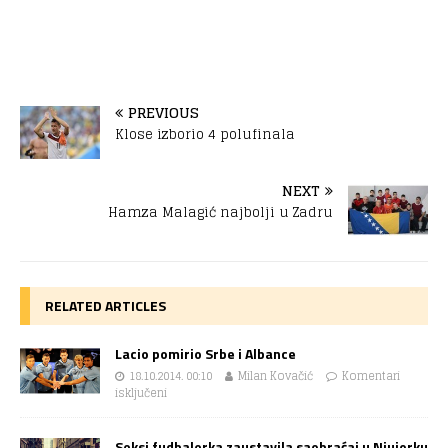
PREVIOUS
Klose izborio 4 polufinala
NEXT
Hamza Malagić najbolji u Zadru
RELATED ARTICLES
Lacio pomirio Srbe i Albance
18.10.2014. 00:10
Milan Kovačić
Komentari
isključeni
Seksi fudbalerka zaustavila saobraćaj u Njujorku