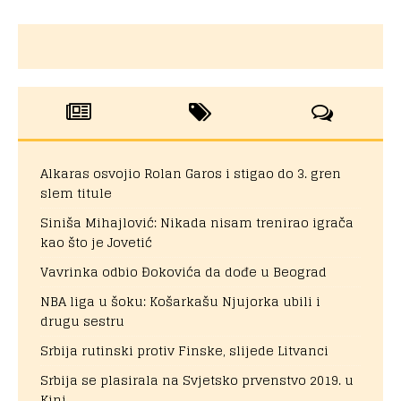
Alkaras osvojio Rolan Garos i stigao do 3. gren
slem titule
Siniša Mihajlović: Nikada nisam trenirao igrača
kao što je Jovetić
Vavrinka odbio Đokovića da dođe u Beograd
NBA liga u šoku: Košarkašu Njujorka ubili i
drugu sestru
Srbija rutinski protiv Finske, slijede Litvanci
Srbija se plasirala na Svjetsko prvenstvo 2019. u
Kini