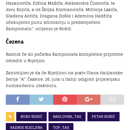
Hasanovića, Eldina Mašića, Aleksandra Ćosovića, te
Jovu Kojića, a od Željka Krsmanovića, Milivoja Lazića,
Slađana Antića, Dragana Došle i Ademina Hadžića
očekujemo punu afirmaciju u predstojećem
šampionatu”, ocijenio je Đokić.
Ćezena
Radnik će do početka šampionata kompletne pripreme
odraditi u Bijeljini.
Zanimljivo je da će Bijeljinci na poziv člana italijanske
Serije “A”, Ćezene, 26. jula u Italiji odigrati prijateljsku
humanitarnu utakmicu.
BORO ĐOKIĆ
NASLOVNA_TAG
PETAR KUNIĆ
RADNIK BIJELJINA
TOP_TAG