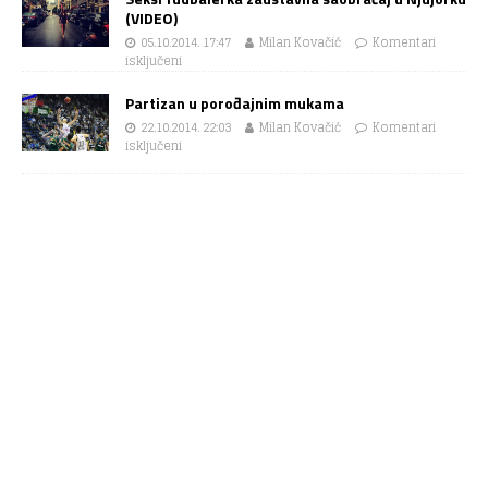
(VIDEO)
05.10.2014. 17:47
Milan Kovačić
Komentari
isključeni
Partizan u porođajnim mukama
22.10.2014. 22:03
Milan Kovačić
Komentari
isključeni