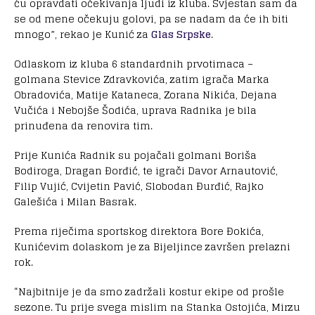
ću opravdati očekivanja ljudi iz kluba. Svjestan sam da
se od mene očekuju golovi, pa se nadam da će ih biti
mnogo”, rekao je Kunić za
Glas Srpske
.
Odlaskom iz kluba 6 standardnih prvotimaca –
golmana Stevice Zdravkovića, zatim igrača Marka
Obradovića, Matije Kataneca, Zorana Nikića, Dejana
Vučića i Nebojše Šodića, uprava Radnika je bila
prinuđena da renovira tim.
Prije Kunića Radnik su pojačali golmani Boriša
Bodiroga, Dragan Đorđić, te igrači Davor Arnautović,
Filip Vujić, Cvijetin Pavić, Slobodan Đurđić, Rajko
Galešića i Milan Basrak.
Prema riječima sportskog direktora Bore Đokića,
Kunićevim dolaskom je za Bijeljince završen prelazni
rok.
“Najbitnije je da smo zadržali kostur ekipe od prošle
sezone. Tu prije svega mislim na Stanka Ostojića, Mirzu