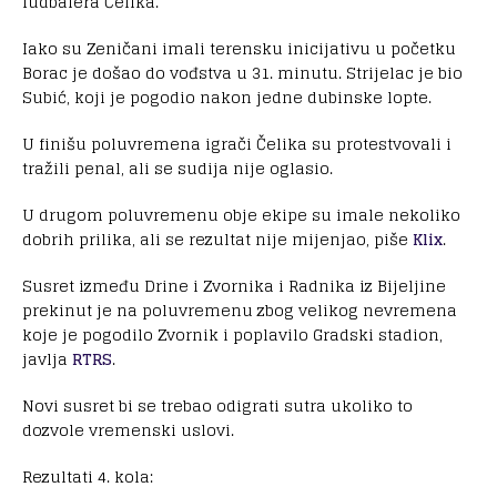
fudbalera Čelika.
Iako su Zeničani imali terensku inicijativu u početku
Borac je došao do vođstva u 31. minutu. Strijelac je bio
Subić, koji je pogodio nakon jedne dubinske lopte.
U finišu poluvremena igrači Čelika su protestvovali i
tražili penal, ali se sudija nije oglasio.
U drugom poluvremenu obje ekipe su imale nekoliko
dobrih prilika, ali se rezultat nije mijenjao, piše
Klix
.
Susret između Drine i Zvornika i Radnika iz Bijeljine
prekinut je na poluvremenu zbog velikog nevremena
koje je pogodilo Zvornik i poplavilo Gradski stadion,
javlja
RTRS
.
Novi susret bi se trebao odigrati sutra ukoliko to
dozvole vremenski uslovi.
Rezultati 4. kola: