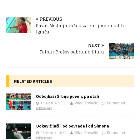
PREVIOUS
Savić: Medalja važna za karijere mladih
igrača
NEXT
Tatran Prešov odbranio titulu
RELATED ARTICLES
Odbojkaši Srbije poveli, pa stali
11.09.2014. 21:30
Milan Kovačić
Komentari
isključeni
Ðoković jači i od povrede i od Simona
27.06.2014. 16:52
Milan Kovačić
Komentari
isključeni