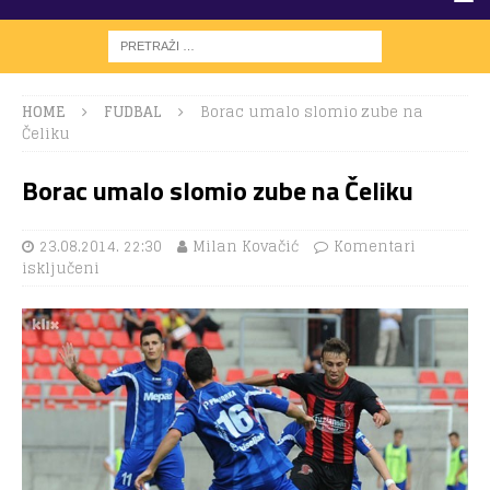
HOME
FUDBAL
Borac umalo slomio zube na
Čeliku
Borac umalo slomio zube na Čeliku
23.08.2014. 22:30
Milan Kovačić
Komentari
isključeni