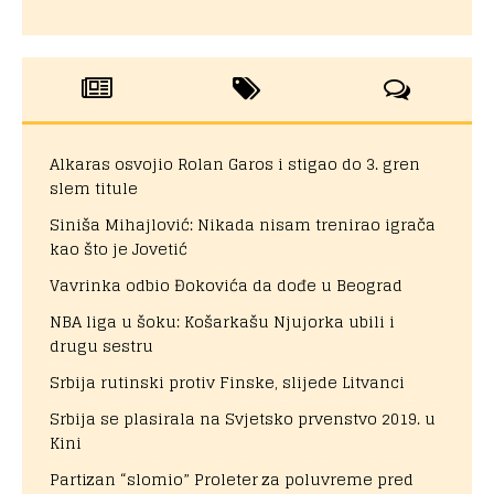
Alkaras osvojio Rolan Garos i stigao do 3. gren
slem titule
Siniša Mihajlović: Nikada nisam trenirao igrača
kao što je Jovetić
Vavrinka odbio Đokovića da dođe u Beograd
NBA liga u šoku: Košarkašu Njujorka ubili i
drugu sestru
Srbija rutinski protiv Finske, slijede Litvanci
Srbija se plasirala na Svjetsko prvenstvo 2019. u
Kini
Partizan “slomio” Proleter za poluvreme pred