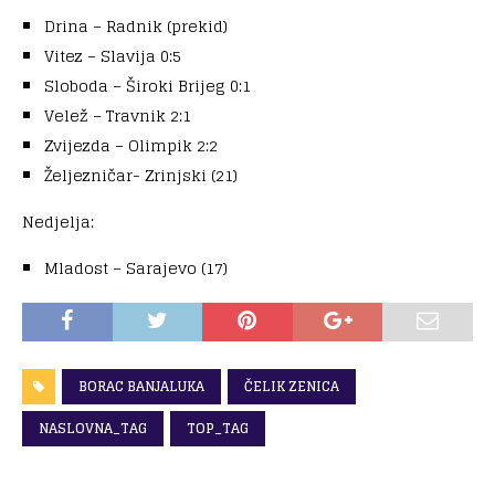
Drina – Radnik (prekid)
Vitez – Slavija 0:5
Sloboda – Široki Brijeg 0:1
Velež – Travnik 2:1
Zvijezda – Olimpik 2:2
Željezničar- Zrinjski (21)
Nedjelja:
Mladost – Sarajevo (17)
BORAC BANJALUKA
ČELIK ZENICA
NASLOVNA_TAG
TOP_TAG