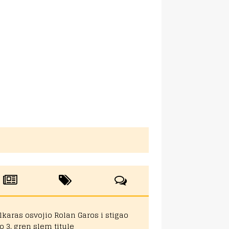
lkaras osvojio Rolan Garos i stigao
o 3. gren slem titule