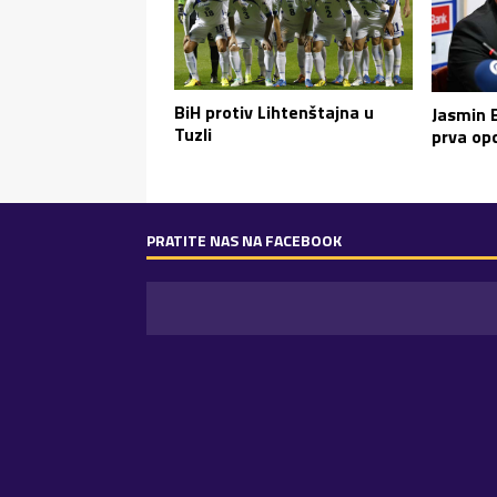
BiH protiv Lihtenštajna u
Jasmin B
Tuzli
prva opc
PRATITE NAS NA FACEBOOK