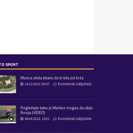
TO SPORT
Monca ukida šikanu da bi bila još brža
16.12.2018. 00:37
Komentari isključeni
Pogledajte kako je Markez mogao da ubije
Rosija (VIDEO)
09.04.2018. 18:01
Komentari isključeni