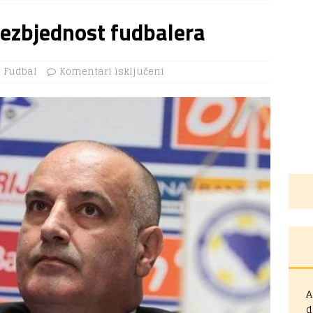
bezbjednost fudbalera
Fudbal
Komentari isključeni
A
d