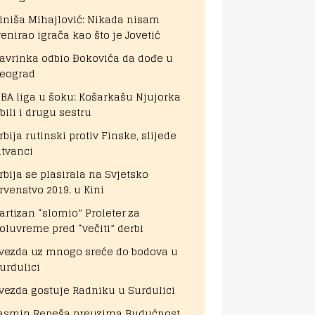
iniša Mihajlović: Nikada nisam
renirao igrača kao što je Jovetić
avrinka odbio Đokovića da dođe u
eograd
BA liga u šoku: Košarkašu Njujorka
bili i drugu sestru
rbija rutinski protiv Finske, slijede
itvanci
rbija se plasirala na Svjetsko
rvenstvo 2019. u Kini
artizan “slomio” Proleter za
oluvreme pred “večiti” derbi
vezda uz mnogo sreće do bodova u
urdulici
vezda gostuje Radniku u Surdulici
asmin Repeša preuzima Budućnost