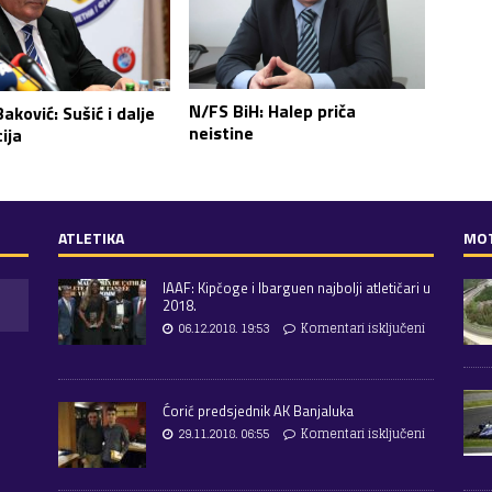
N/FS BiH: Halep priča
aković: Sušić i dalje
neistine
ija
ATLETIKA
MO
IAAF: Kipčoge i Ibarguen najbolji atletičari u
2018.
06.12.2018. 19:53
Komentari isključeni
Ćorić predsjednik AK Banjaluka
29.11.2018. 06:55
Komentari isključeni