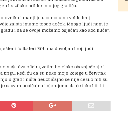
g za brazilske prilike manjeg gradića.
anovnika i manji je u odnosu na veliki broj
Ovdje zaista imamo topao doček. Mnogo ljudi nam je
 gradu i da se ovdje možemo osjećati kao kod kuće”,
ješteni fudbaleri BiH ima dovoljan broj ljudi
mo naša dva oficira, zatim hotelsko obezbjeđenje i,
za brigu. Reći ću da su neke moje kolege u četvrtak,
nju u grad i ništa neuobičajno se nije desilo niti su
 je sasvim uobičajna i vjerujemo da će tako biti i i