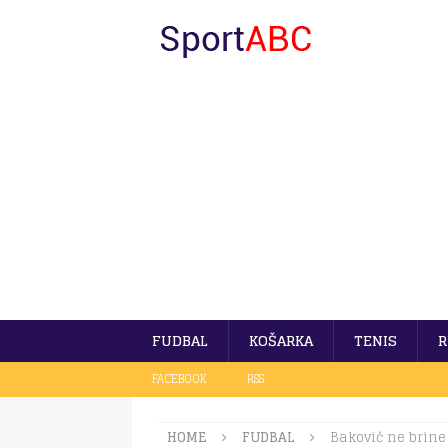
FUDBAL
KOŠARKA
TENIS
R
FACEBOOK
RSS
HOME
FUDBAL
Baković ne brine