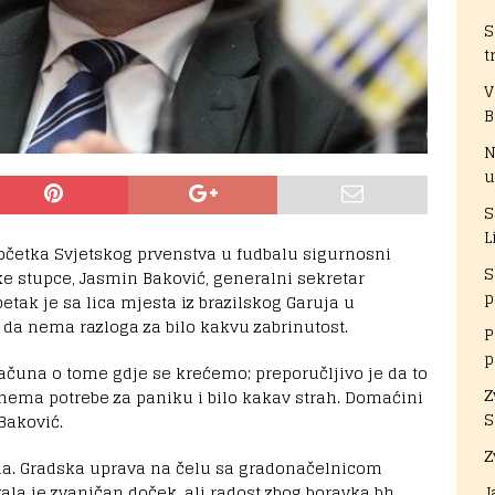
S
t
V
B
N
u
S
L
očetka Svjetskog prvenstva u fudbalu sigurnosni
S
ke stupce, Jasmin Baković, generalni sekretar
p
ak je sa lica mjesta iz brazilskog Garuja u
 da nema razloga za bilo kakvu zabrinutost.
P
p
čuna o tome gdje se krećemo; preporučljivo je da to
Z
nema potrebe za paniku i bilo kakav strah. Domaćini
S
Baković.
Z
na. Gradska uprava na čelu sa gradonačelnicom
la je zvaničan doček, ali radost zbog boravka bh.
J