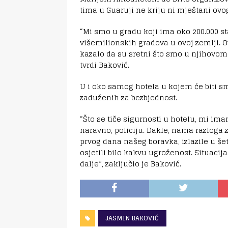
tima u Guaruji ne kriju ni mještani ovo
“Mi smo u gradu koji ima oko 200.000 st
višemilionskih gradova u ovoj zemlji. 
kazalo da su sretni što smo u njihovom
tvrdi Baković.
U i oko samog hotela u kojem će biti sm
zaduženih za bezbjednost.
“Što se tiče sigurnosti u hotelu, mi ima
naravno, policiju. Dakle, nama razloga 
prvog dana našeg boravka, izlazile u šet
osjetili bilo kakvu ugroženost. Situacija
dalje”, zaključio je Baković.
JASMIN BAKOVIĆ