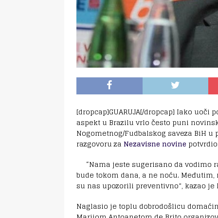
[dropcap]GUARUJA[/dropcap] Iako uoči p
aspekt u Brazilu vrlo često puni novins
Nogometnog/Fudbalskog saveza BiH u pet
razgovoru za
Nezavisne novine
potvrdio
“Nama jeste sugerisano da vodimo ra
bude tokom dana, a ne noću. Međutim, 
su nas upozorili preventivno”, kazao je 
Naglasio je toplu dobrodošlicu domaći
Marijom Antoanetom de Brito organizova