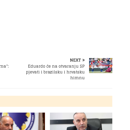
NEXT
ma”:
Eduardo će na otvaranju SP
pjevati i brazilsku i hrvatsku
himnu