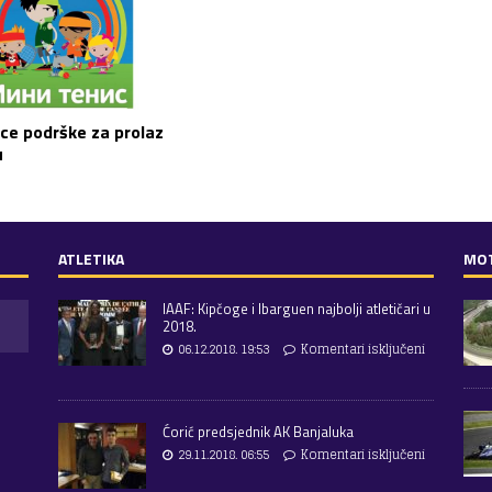
ice podrške za prolaz
u
ATLETIKA
MO
IAAF: Kipčoge i Ibarguen najbolji atletičari u
2018.
06.12.2018. 19:53
Komentari isključeni
Ćorić predsjednik AK Banjaluka
29.11.2018. 06:55
Komentari isključeni