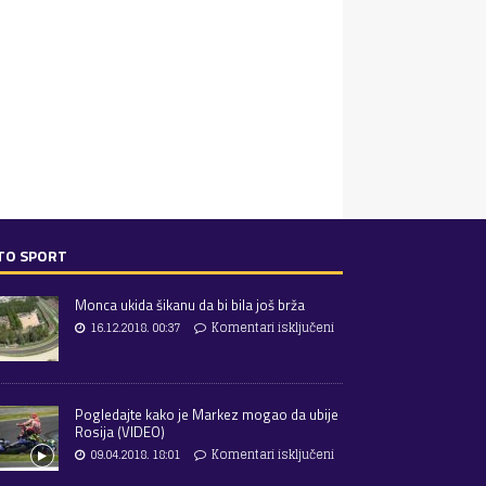
TO SPORT
Monca ukida šikanu da bi bila još brža
16.12.2018. 00:37
Komentari isključeni
Pogledajte kako je Markez mogao da ubije
Rosija (VIDEO)
09.04.2018. 18:01
Komentari isključeni