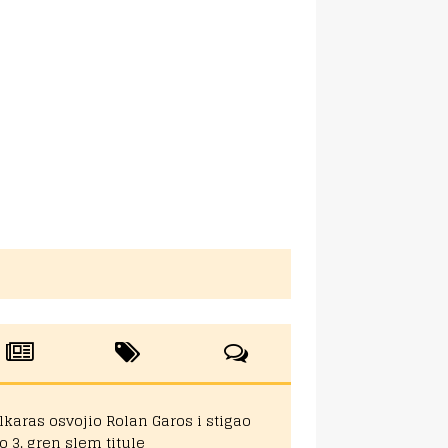
lkaras osvojio Rolan Garos i stigao
o 3. gren slem titule