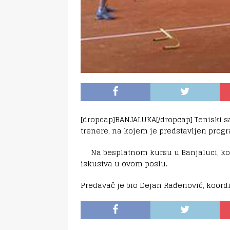
[dropcap]BANJALUKA[/dropcap] Teniski s
trenere, na kojem je predstavljen prog
Na besplatnom kursu u Banjaluci, koji 
iskustva u ovom poslu.
Predavač je bio Dejan Rađenović, koordi