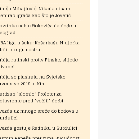
iniša Mihajlović: Nikada nisam
renirao igrača kao što je Jovetić
avrinka odbio Đokovića da dođe u
eograd
BA liga u šoku: Košarkašu Njujorka
bili i drugu sestru
rbija rutinski protiv Finske, slijede
itvanci
rbija se plasirala na Svjetsko
rvenstvo 2019. u Kini
artizan “slomio” Proleter za
oluvreme pred “večiti” derbi
vezda uz mnogo sreće do bodova u
urdulici
vezda gostuje Radniku u Surdulici
asmin Repeša preuzima Budućnost