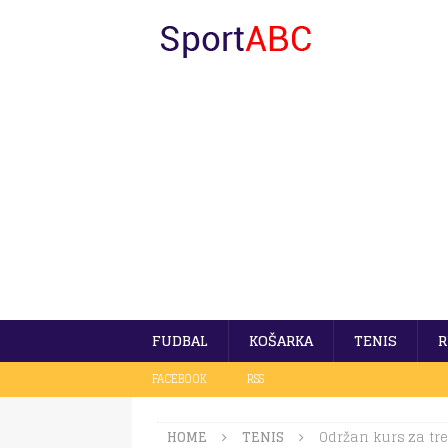
FUDBAL
KOŠARKA
TENIS
R
FACEBOOK
RSS
HOME
TENIS
Održan kurs za tr