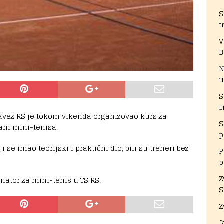
S
t
V
B
N
u
S
L
avez RS je tokom vikenda organizovao kurs za
S
ram mini-tenisa.
p
se imao teorijski i praktični dio, bili su treneri bez
P
p
Z
nator za mini-tenis u TS RS.
S
Z
J