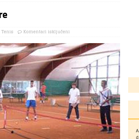
re
Tenis
Komentari isključeni
A
d