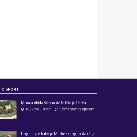
TO SPORT
Monca ukida šikanu da bi bila još brža
16.12.2018. 00:37
Komentari isključeni
Pogledajte kako je Markez mogao da ubije