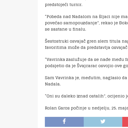
predstojeći turnir.
“Pobeda nad Nadalom na šljaci nije mala
povećao samopouzdanje”, rekao je Đokov
se sastane u finalu.
Šestostruki osvajač gren slem titula na
favoritima može da predstavlja osvajač 
“Vavrinka zaslužuje da se nađe među fav
podsjetio da je Švajcarac osvojio ove go
Sam Vavrinka je, međutim, naglasio da 
Nadala.
“Oni su daleko iznad ostalih”, ocijenio j
Rolan Garos počinje u nedjelju, 25. maja, 