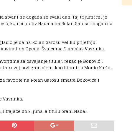
 stvar i ne događa se svaki dan. Taj trijumf mi je
ić, koji bi protiv Nadala na Rolan Garosu mogao da
glasio je da na Rolan Garosu veliku prijetnju
Australijen Opena, Švajcarac Stanislas Vavrinka.
oritima za osvajanje titule”, rekao je Đoković i
dine svoj prvi gren slem, kao i turnir u Monte Karlu.
za favorite na Rolan Garosu smatra Đokovića i
e Vavrinka.
i trajaće do 8. juna, a titulu brani Nadal.