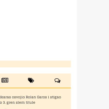
lkaras osvojio Rolan Garos i stigao
o 3. gren slem titule