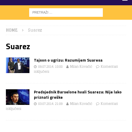
HOME
Suarez
Suarez
Tajson o ugrizu: Razumijem Suaresa
09.07.2014. 18:08
Milan Kovačić
Komentari
isključeni
Predsjednik Barselone hvali Suareza: Nije lako
priznati greške
03.07.2014. 21:09
Milan Kovačić
Komentari
isključeni