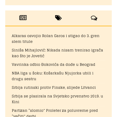
Alkaras osvojio Rolan Garos i stigao do 3. gren
slem titule
Siniša Mihajlović: Nikada nisam trenirao igrača
kao što je Jovetić
Vavrinka odbio Đokovića da dođe u Beograd
NBA liga u šoku: Košarkašu Njujorka ubili i
drugu sestru
Srbija rutinski protiv Finske, slijede Litvanci
Srbija se plasirala na Svjetsko prvenstvo 2019. u
Kini
Partizan “slomio” Proleter za poluvreme pred
“večiti” derbi