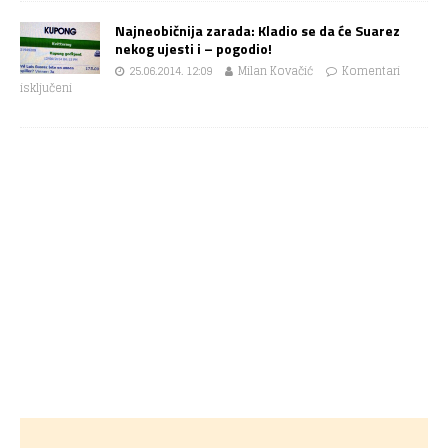
Najneobičnija zarada: Kladio se da će Suarez
nekog ujesti i – pogodio!
25.06.2014. 12:09
Milan Kovačić
Komentari
isključeni