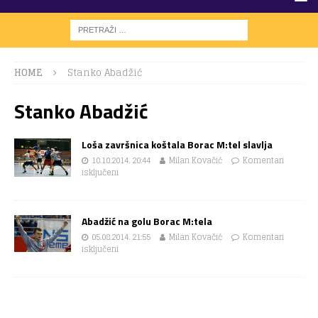
HOME
Stanko Abadžić
Stanko Abadžić
Loša završnica koštala Borac M:tel slavlja
10.10.2014. 20:44
Milan Kovačić
Komentari
isključeni
Abadžić na golu Borac M:tela
05.08.2014. 21:55
Milan Kovačić
Komentari
isključeni