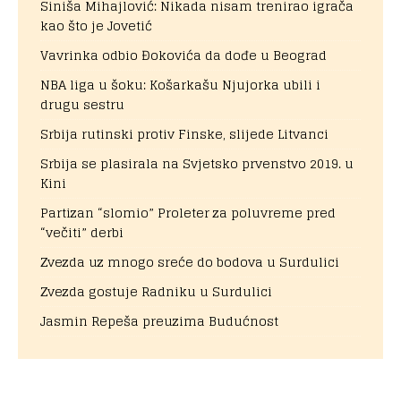
Siniša Mihajlović: Nikada nisam trenirao igrača
kao što je Jovetić
Vavrinka odbio Đokovića da dođe u Beograd
NBA liga u šoku: Košarkašu Njujorka ubili i
drugu sestru
Srbija rutinski protiv Finske, slijede Litvanci
Srbija se plasirala na Svjetsko prvenstvo 2019. u
Kini
Partizan “slomio” Proleter za poluvreme pred
“večiti” derbi
Zvezda uz mnogo sreće do bodova u Surdulici
Zvezda gostuje Radniku u Surdulici
Jasmin Repeša preuzima Budućnost