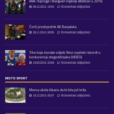
IAAF: Kipčoge i Ibarguen najbolji atletičari u 2018.
06.12.2018. 19:53
Komentari isključeni
Ćorić predsjednik AK Banjaluka
29.11.2018. 06:55
Komentari isključeni
Trke koje morate vidjeti: Novi svjetski rekordi u
konkurenciji stogodišnjaka (VIDEO)
18.03.2018. 23:09
Komentari isključeni
MOTO SPORT
Monca ukida šikanu da bi bila još brža
16.12.2018. 00:37
Komentari isključeni