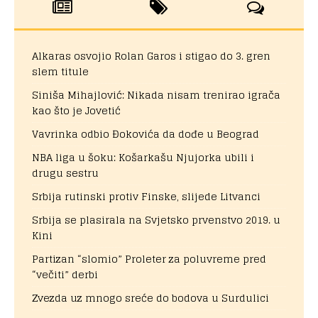
Alkaras osvojio Rolan Garos i stigao do 3. gren
slem titule
Siniša Mihajlović: Nikada nisam trenirao igrača
kao što je Jovetić
Vavrinka odbio Đokovića da dođe u Beograd
NBA liga u šoku: Košarkašu Njujorka ubili i
drugu sestru
Srbija rutinski protiv Finske, slijede Litvanci
Srbija se plasirala na Svjetsko prvenstvo 2019. u
Kini
Partizan “slomio” Proleter za poluvreme pred
“večiti” derbi
Zvezda uz mnogo sreće do bodova u Surdulici