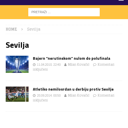
HOME
Sevilja
Sevilja
Bajern “nerutinskom” nulom do polufinala
11.04.2018. 22:40
Milan Kovačić
Komentari
isključeni
Atletiko nemilosrdan u derbiju protiv Sevilje
28.09.2014. 08:50
Milan Kovačić
Komentari
isključeni