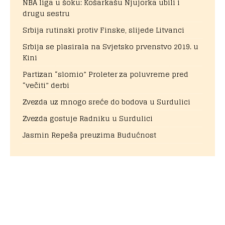
NBA liga u šoku: Košarkašu Njujorka ubili i
drugu sestru
Srbija rutinski protiv Finske, slijede Litvanci
Srbija se plasirala na Svjetsko prvenstvo 2019. u
Kini
Partizan “slomio” Proleter za poluvreme pred
“večiti” derbi
Zvezda uz mnogo sreće do bodova u Surdulici
Zvezda gostuje Radniku u Surdulici
Jasmin Repeša preuzima Budućnost