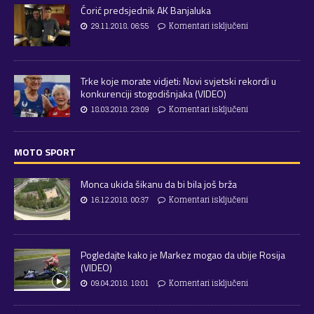
Ćorić predsjednik AK Banjaluka
29.11.2018. 06:55
Komentari isključeni
Trke koje morate vidjeti: Novi svjetski rekordi u
konkurenciji stogodišnjaka (VIDEO)
18.03.2018. 23:09
Komentari isključeni
MOTO SPORT
Monca ukida šikanu da bi bila još brža
16.12.2018. 00:37
Komentari isključeni
Pogledajte kako je Markez mogao da ubije Rosija
(VIDEO)
09.04.2018. 18:01
Komentari isključeni