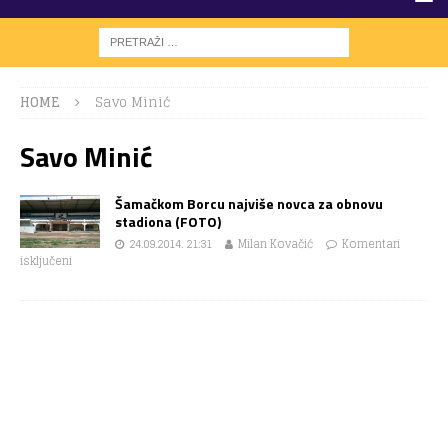
HOME
Savo Minić
Savo Minić
Šamačkom Borcu najviše novca za obnovu
stadiona (FOTO)
24.09.2014. 21:31
Milan Kovačić
Komentari
isključeni