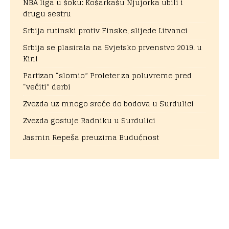
NBA liga u šoku: Košarkašu Njujorka ubili i
drugu sestru
Srbija rutinski protiv Finske, slijede Litvanci
Srbija se plasirala na Svjetsko prvenstvo 2019. u
Kini
Partizan “slomio” Proleter za poluvreme pred
“večiti” derbi
Zvezda uz mnogo sreće do bodova u Surdulici
Zvezda gostuje Radniku u Surdulici
Jasmin Repeša preuzima Budućnost