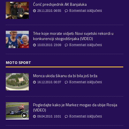
Ćorić predsjednik AK Banjaluka
29.11.2018. 06:55
Komentari isključeni
Trke koje morate vidjeti: Novi svjetski rekordi u
konkurenciji stogodišnjaka (VIDEO)
18.03.2018. 23:09
Komentari isključeni
MOTO SPORT
Monca ukida šikanu da bi bila još brža
16.12.2018. 00:37
Komentari isključeni
Pogledajte kako je Markez mogao da ubije Rosija
(VIDEO)
09.04.2018. 18:01
Komentari isključeni