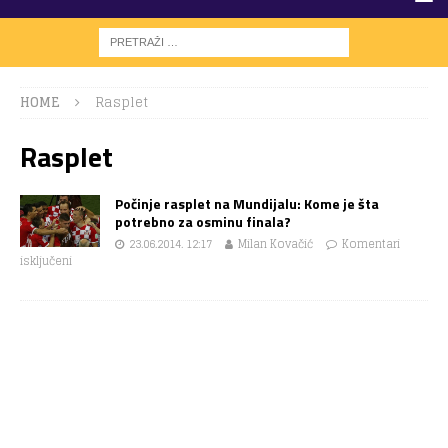
HOME
Rasplet
Rasplet
Počinje rasplet na Mundijalu: Kome je šta
potrebno za osminu finala?
23.06.2014. 12:17
Milan Kovačić
Komentari
isključeni