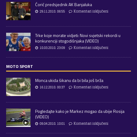
Ćorić predsjednik AK Banjaluka
29.11.2018. 06:55
Komentari isključeni
Trke koje morate vidjeti: Novi svjetski rekordi u
konkurenciji stogodišnjaka (VIDEO)
18.03.2018. 23:09
Komentari isključeni
MOTO SPORT
Monca ukida šikanu da bi bila još brža
16.12.2018. 00:37
Komentari isključeni
Pogledajte kako je Markez mogao da ubije Rosija
(VIDEO)
09.04.2018. 18:01
Komentari isključeni