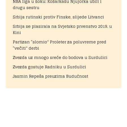
NBA liga u šoku: Košarkašu Njujorka ubili i
drugu sestru
Srbija rutinski protiv Finske, slijede Litvanci
Srbija se plasirala na Svjetsko prvenstvo 2019. u
Kini
Partizan “slomio” Proleter za poluvreme pred
“večiti” derbi
Zvezda uz mnogo sreće do bodova u Surdulici
Zvezda gostuje Radniku u Surdulici
Jasmin Repeša preuzima Budućnost