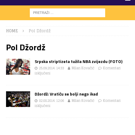
HOME
Pol Džordž
Pol Džordž
Srpska striptizeta tužila NBA zvijezdu (FOTO)
25.09.2014. 14:33
Milan Kovačić
Komentari
isključeni
Džordž: Vratiću se bolji nego ikad
02.08.2014. 12:06
Milan Kovačić
Komentari
isključeni