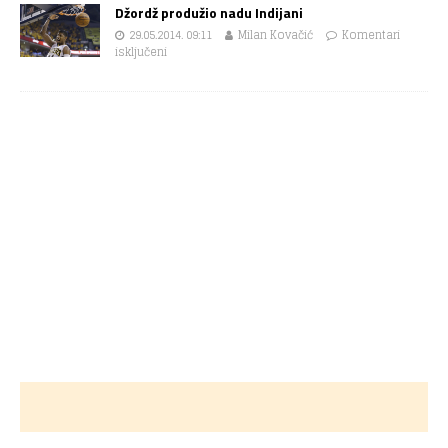
Džordž produžio nadu Indijani
29.05.2014. 09:11
Milan Kovačić
Komentari
isključeni