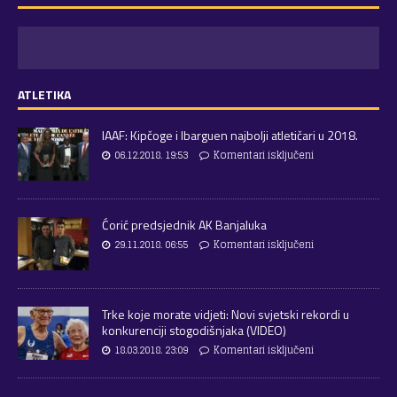
ATLETIKA
IAAF: Kipčoge i Ibarguen najbolji atletičari u 2018.
06.12.2018. 19:53
Komentari isključeni
Ćorić predsjednik AK Banjaluka
29.11.2018. 06:55
Komentari isključeni
Trke koje morate vidjeti: Novi svjetski rekordi u
konkurenciji stogodišnjaka (VIDEO)
18.03.2018. 23:09
Komentari isključeni