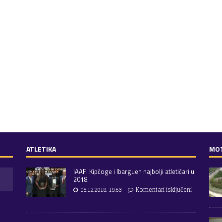
ATLETIKA
MO
IAAF: Kipčoge i Ibarguen najbolji atletičari u
2018.
06.12.2018. 19:53
Komentari isključeni