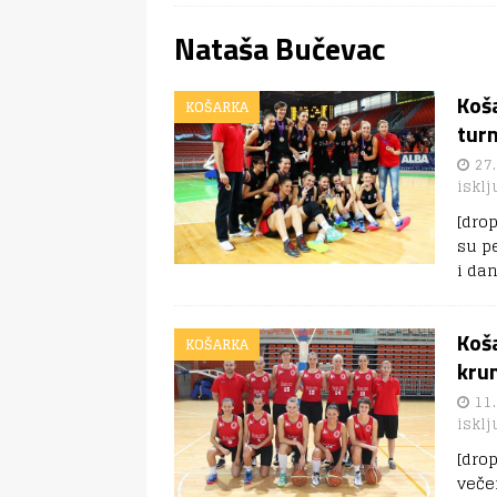
Nataša Bučevac
Koš
KOŠARKA
turn
27.
isklj
[dro
su p
i da
Koša
KOŠARKA
kru
11.
isklj
[dro
veče