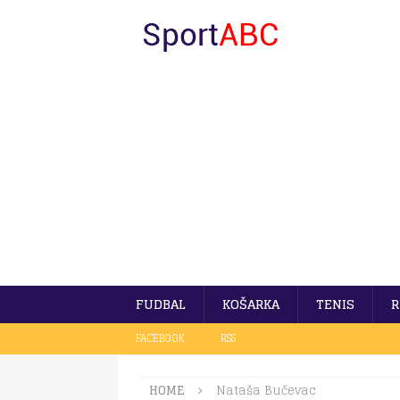
FUDBAL
KOŠARKA
TENIS
R
FACEBOOK
RSS
HOME
Nataša Bučevac