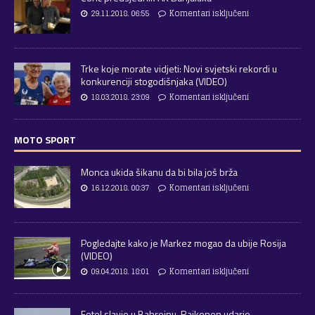
29.11.2018. 06:55
Komentari isključeni
Trke koje morate vidjeti: Novi svjetski rekordi u
konkurenciji stogodišnjaka (VIDEO)
18.03.2018. 23:09
Komentari isključeni
MOTO SPORT
Monca ukida šikanu da bi bila još brža
16.12.2018. 00:37
Komentari isključeni
Pogledajte kako je Markez mogao da ubije Rosija
(VIDEO)
09.04.2018. 18:01
Komentari isključeni
Fetel slavio u Bahreinu, Raikonen udario