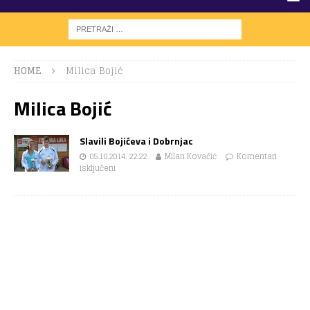
HOME
Milica Bojić
Milica Bojić
Slavili Bojićeva i Dobrnjac
05.10.2014. 22:22
Milan Kovačić
Komentari
isključeni