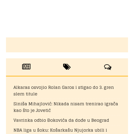
Alkaras osvojio Rolan Garos i stigao do 3. gren
slem titule
Siniša Mihajlović: Nikada nisam trenirao igrača
kao što je Jovetić
Vavrinka odbio Đokovića da dođe u Beograd
NBA liga u šoku: Košarkašu Njujorka ubili i