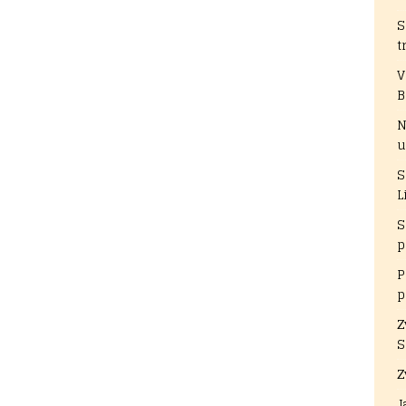
S
t
V
B
N
u
S
L
S
p
P
p
Z
S
Z
J