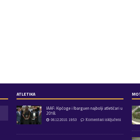
ATLETIKA
MO
IAAF: Kipčoge i Ibarguen najbolji atletičari u
2018.
06.12.2018. 19:53
Komentari isključeni