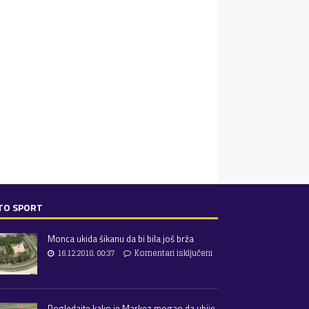
TO SPORT
Monca ukida šikanu da bi bila još brža
16.12.2018. 00:37
Komentari isključeni
Pogledajte kako je Markez mogao da ubije