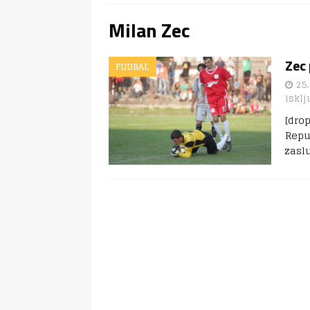
Milan Zec
Zec 
FUDBAL
25.
isklj
[dro
Repu
zasl