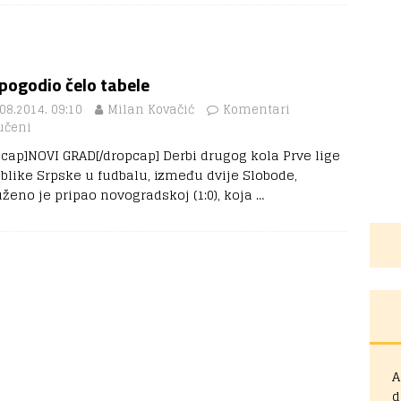
pogodio čelo tabele
08.2014. 09:10
Milan Kovačić
Komentari
učeni
pcap]NOVI GRAD[/dropcap] Derbi drugog kola Prve lige
blike Srpske u fudbalu, između dvije Slobode,
uženo je pripao novogradskoj (1:0), koja
…
A
d