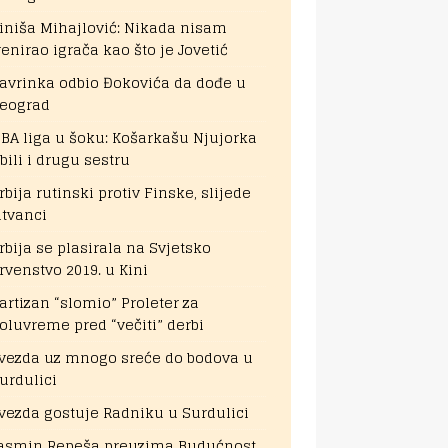
iniša Mihajlović: Nikada nisam
renirao igrača kao što je Jovetić
avrinka odbio Đokovića da dođe u
eograd
BA liga u šoku: Košarkašu Njujorka
bili i drugu sestru
rbija rutinski protiv Finske, slijede
itvanci
rbija se plasirala na Svjetsko
rvenstvo 2019. u Kini
artizan “slomio” Proleter za
oluvreme pred “večiti” derbi
vezda uz mnogo sreće do bodova u
urdulici
vezda gostuje Radniku u Surdulici
asmin Repeša preuzima Budućnost