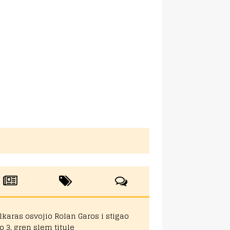
lkaras osvojio Rolan Garos i stigao
o 3. gren slem titule