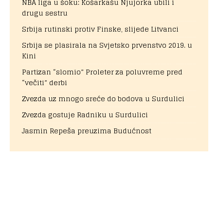
NBA liga u šoku: Košarkašu Njujorka ubili i
drugu sestru
Srbija rutinski protiv Finske, slijede Litvanci
Srbija se plasirala na Svjetsko prvenstvo 2019. u
Kini
Partizan “slomio” Proleter za poluvreme pred
“večiti” derbi
Zvezda uz mnogo sreće do bodova u Surdulici
Zvezda gostuje Radniku u Surdulici
Jasmin Repeša preuzima Budućnost