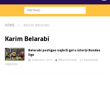
HOME
Karim Belarabi
Karim Belarabi
Belarabi postigao najbrži gol u istoriji Bundes
lige
23.08.2014. 22:15
Milan Kovačić
Komentari
isključeni