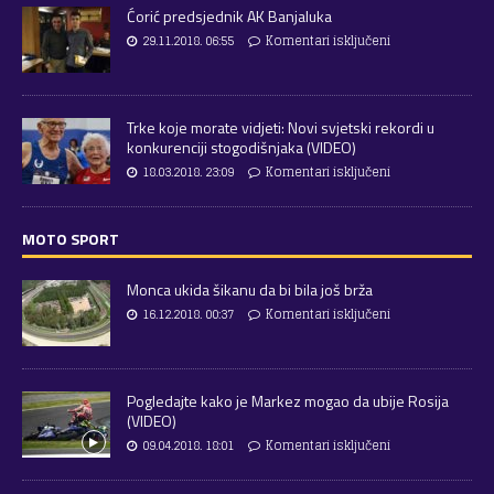
Ćorić predsjednik AK Banjaluka
29.11.2018. 06:55
Komentari isključeni
Trke koje morate vidjeti: Novi svjetski rekordi u
konkurenciji stogodišnjaka (VIDEO)
18.03.2018. 23:09
Komentari isključeni
MOTO SPORT
Monca ukida šikanu da bi bila još brža
16.12.2018. 00:37
Komentari isključeni
Pogledajte kako je Markez mogao da ubije Rosija
(VIDEO)
09.04.2018. 18:01
Komentari isključeni