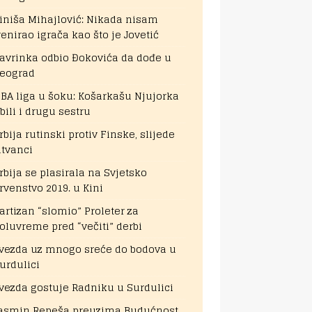
iniša Mihajlović: Nikada nisam
renirao igrača kao što je Jovetić
avrinka odbio Đokovića da dođe u
eograd
BA liga u šoku: Košarkašu Njujorka
bili i drugu sestru
rbija rutinski protiv Finske, slijede
itvanci
rbija se plasirala na Svjetsko
rvenstvo 2019. u Kini
artizan “slomio” Proleter za
oluvreme pred “večiti” derbi
vezda uz mnogo sreće do bodova u
urdulici
vezda gostuje Radniku u Surdulici
asmin Repeša preuzima Budućnost