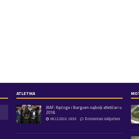
ATLETIKA
MO
IAAF: Kipčoge i Ibarguen najbolji atletičari u
2018.
06.12.2018. 19:53
Komentari isključeni