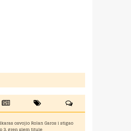
lkaras osvojio Rolan Garos i stigao
o 3. gren slem titule