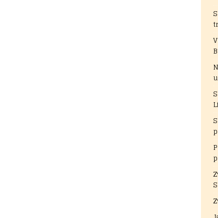
S
t
V
B
N
u
S
L
S
p
P
p
Z
S
Z
J