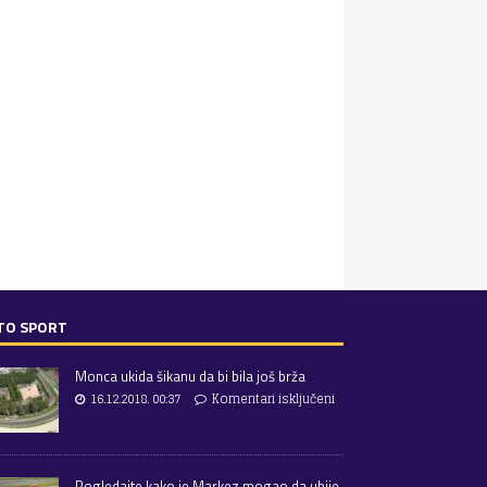
TO SPORT
Monca ukida šikanu da bi bila još brža
16.12.2018. 00:37
Komentari isključeni
Pogledajte kako je Markez mogao da ubije