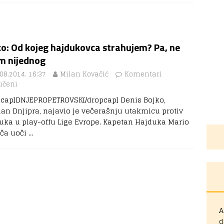
o: Od kojeg hajdukovca strahujem? Pa, ne
m nijednog
08.2014. 16:37
Milan Kovačić
Komentari
učeni
pcap]DNJEPROPETROVSK[/dropcap] Denis Bojko,
an Dnjipra, najavio je večerašnju utakmicu protiv
uka u play-offu Lige Evrope. Kapetan Hajduka Mario
ča uoči
…
A
d