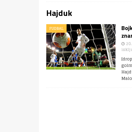
Hajduk
Bojk
FUDBAL
zna
20.
isklj
[dro
golm
Hajd
Malo