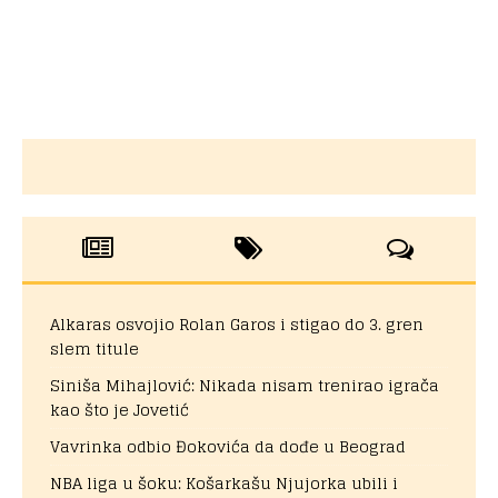
Alkaras osvojio Rolan Garos i stigao do 3. gren
slem titule
Siniša Mihajlović: Nikada nisam trenirao igrača
kao što je Jovetić
Vavrinka odbio Đokovića da dođe u Beograd
NBA liga u šoku: Košarkašu Njujorka ubili i