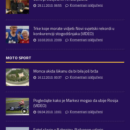
29.11.2018. 06:55
Komentari isključeni
Trke koje morate vidjeti: Novi svjetski rekordi u
konkurenciji stogodišnjaka (VIDEO)
18.03.2018. 23:09
Komentari isključeni
MOTO SPORT
Monca ukida šikanu da bi bila još brža
16.12.2018. 00:37
Komentari isključeni
Pogledajte kako je Markez mogao da ubije Rosija
(VIDEO)
09.04.2018. 18:01
Komentari isključeni
Fetel slavio u Bahreinu, Raikonen udario