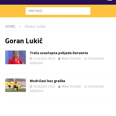
HOME
Goran Lukić
Goran Lukić
Treća uzastopna pobjeda Dervente
21.10.2014. 09:19
Milan Kovačić
Komentari
isključeni
Modričani bez greške
02.09.2014. 19:21
Milan Kovačić
Komentari
isključeni