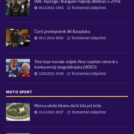
IAAF: Kipčoge i Ibarguen najbolji atletičari u 2018.
06.12.2018. 19:53
Komentari isključeni
Ćorić predsjednik AK Banjaluka
29.11.2018. 06:55
Komentari isključeni
Trke koje morate vidjeti: Novi svjetski rekordi u
konkurenciji stogodišnjaka (VIDEO)
18.03.2018. 23:09
Komentari isključeni
MOTO SPORT
Monca ukida šikanu da bi bila još brža
16.12.2018. 00:37
Komentari isključeni