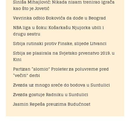
Siniša Mihajlović: Nikada nisam trenirao igrača
kao što je Jovetić
Vavrinka odbio Đokovića da dođe u Beograd
NBA liga u šoku: Košarkašu Njujorka ubili i
drugu sestru
Srbija rutinski protiv Finske, slijede Litvanci
Srbija se plasirala na Svjetsko prvenstvo 2019. u
Kini
Partizan “slomio” Proleter za poluvreme pred
“večiti” derbi
Zvezda uz mnogo sreće do bodova u Surdulici
Zvezda gostuje Radniku u Surdulici
Jasmin Repeša preuzima Budućnost