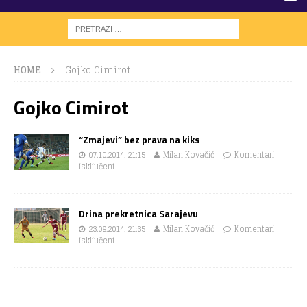
HOME
Gojko Cimirot
Gojko Cimirot
“Zmajevi” bez prava na kiks
07.10.2014. 21:15
Milan Kovačić
Komentari
isključeni
Drina prekretnica Sarajevu
23.09.2014. 21:35
Milan Kovačić
Komentari
isključeni