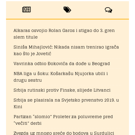
Alkaras osvojio Rolan Garos i stigao do 3. gren
slem titule
Siniša Mihajlović: Nikada nisam trenirao igrača
kao što je Jovetić
Vavrinka odbio Đokovića da dođe u Beograd
NBA liga u šoku: Košarkašu Njujorka ubili i
drugu sestru
Srbija rutinski protiv Finske, slijede Litvanci
Srbija se plasirala na Svjetsko prvenstvo 2019. u
Kini
Partizan “slomio” Proleter za poluvreme pred
“večiti” derbi
Zvezda uz mnogo sreće do bodova u Surdulici