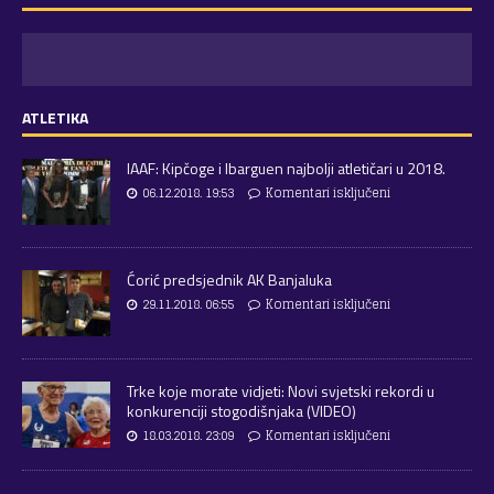
ATLETIKA
IAAF: Kipčoge i Ibarguen najbolji atletičari u 2018.
06.12.2018. 19:53
Komentari isključeni
Ćorić predsjednik AK Banjaluka
29.11.2018. 06:55
Komentari isključeni
Trke koje morate vidjeti: Novi svjetski rekordi u
konkurenciji stogodišnjaka (VIDEO)
18.03.2018. 23:09
Komentari isključeni