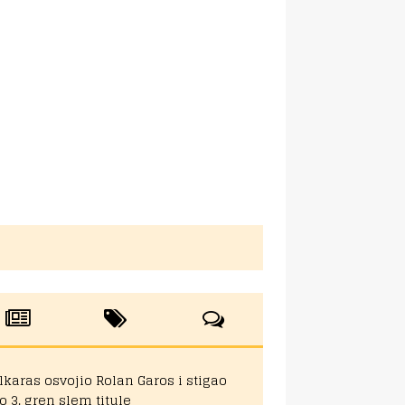
lkaras osvojio Rolan Garos i stigao
o 3. gren slem titule