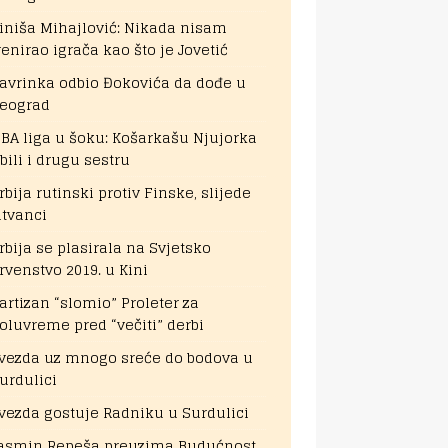
iniša Mihajlović: Nikada nisam
renirao igrača kao što je Jovetić
avrinka odbio Đokovića da dođe u
eograd
BA liga u šoku: Košarkašu Njujorka
bili i drugu sestru
rbija rutinski protiv Finske, slijede
itvanci
rbija se plasirala na Svjetsko
rvenstvo 2019. u Kini
artizan “slomio” Proleter za
oluvreme pred “večiti” derbi
vezda uz mnogo sreće do bodova u
urdulici
vezda gostuje Radniku u Surdulici
asmin Repeša preuzima Budućnost