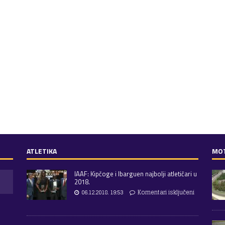
ATLETIKA
MO
IAAF: Kipčoge i Ibarguen najbolji atletičari u
2018.
06.12.2018. 19:53
Komentari isključeni