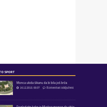
TO SPORT
Monca ukida šikanu da bi bila još brža
16.12.2018. 00:37
Komentari isključeni
Pogledajte kako je Markez mogao da ubije