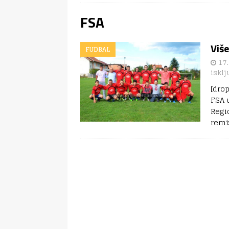
FSA
Više
FUDBAL
17.
isklj
[dro
FSA 
Regi
remi