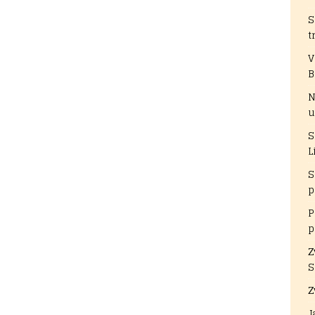
S
t
V
B
N
u
S
L
S
p
P
p
Z
S
Z
J