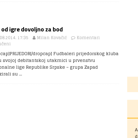
 od igre dovoljno za bod
08.2014. 17:35
Milan Kovačić
Komentari
učeni
pcap]PRIJEDOR[/dropcap] Fudbaleri prijedorskog kluba
u svojoj debitantskoj utakmici u prvenstvu
onalne lige Republike Srpske – grupa Zapad
zirali su
…
A
d