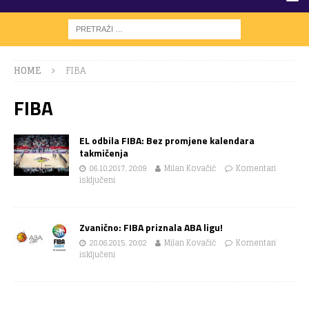
HOME
FIBA
FIBA
EL odbila FIBA: Bez promjene kalendara
takmičenja
06.10.2017. 20:09
Milan Kovačić
Komentari
isključeni
Zvanično: FIBA priznala ABA ligu!
28.06.2015. 20:02
Milan Kovačić
Komentari
isključeni