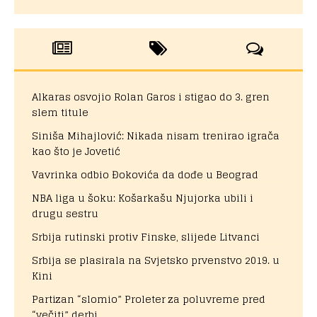
Alkaras osvojio Rolan Garos i stigao do 3. gren
slem titule
Siniša Mihajlović: Nikada nisam trenirao igrača
kao što je Jovetić
Vavrinka odbio Đokovića da dođe u Beograd
NBA liga u šoku: Košarkašu Njujorka ubili i
drugu sestru
Srbija rutinski protiv Finske, slijede Litvanci
Srbija se plasirala na Svjetsko prvenstvo 2019. u
Kini
Partizan “slomio” Proleter za poluvreme pred
“večiti” derbi