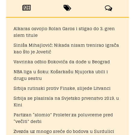
Alkaras osvojio Rolan Garos i stigao do 3. gren
slem titule
Siniša Mihajlović: Nikada nisam trenirao igrača
kao što je Jovetić
Vavrinka odbio Đokovića da dođe u Beograd
NBA liga u šoku: Košarkašu Njujorka ubili i
drugu sestru
Srbija rutinski protiv Finske, slijede Litvanci
Srbija se plasirala na Svjetsko prvenstvo 2019. u
Kini
Partizan “slomio” Proleter za poluvreme pred
“večiti” derbi
Zvezda uz mnogo sreće do bodova u Surdulici