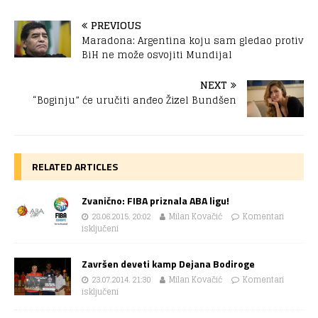
PREVIOUS
Maradona: Argentina koju sam gledao protiv
BiH ne može osvojiti Mundijal
NEXT
“Boginju” će uručiti anđeo Žizel Bundšen
RELATED ARTICLES
Zvanično: FIBA priznala ABA ligu!
28.06.2015. 20:02
Milan Kovačić
Komentari
isključeni
Završen deveti kamp Dejana Bodiroge
23.07.2014. 21:30
Milan Kovačić
Komentari
isključeni