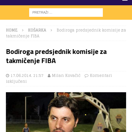
HOME
KOŠARKA
Bodiroga predsjednik komisije za
takmičenje FIBA
Bodiroga predsjednik komisije za
takmičenje FIBA
17.06.2014. 21:57
Milan Kovačić
Komentari
isključeni