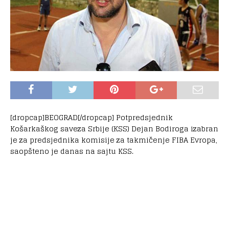
[dropcap]BEOGRAD[/dropcap] Potpredsjednik
Košarkaškog saveza Srbije (KSS) Dejan Bodiroga izabran
je za predsjednika komisije za takmičenje FIBA Evropa,
saopšteno je danas na sajtu KSS.