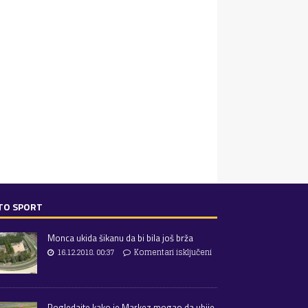
TO SPORT
Monca ukida šikanu da bi bila još brža
16.12.2018. 00:37
Komentari isključeni
Pogledajte kako je Markez mogao da ubije