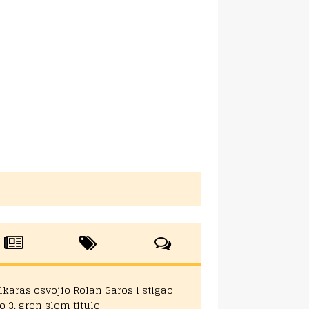
lkaras osvojio Rolan Garos i stigao
o 3. gren slem titule