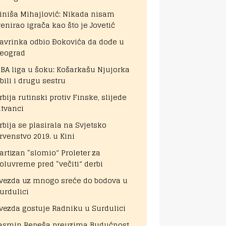
iniša Mihajlović: Nikada nisam
renirao igrača kao što je Jovetić
avrinka odbio Đokovića da dođe u
eograd
BA liga u šoku: Košarkašu Njujorka
bili i drugu sestru
rbija rutinski protiv Finske, slijede
itvanci
rbija se plasirala na Svjetsko
rvenstvo 2019. u Kini
artizan “slomio” Proleter za
oluvreme pred “večiti” derbi
vezda uz mnogo sreće do bodova u
urdulici
vezda gostuje Radniku u Surdulici
asmin Repeša preuzima Budućnost