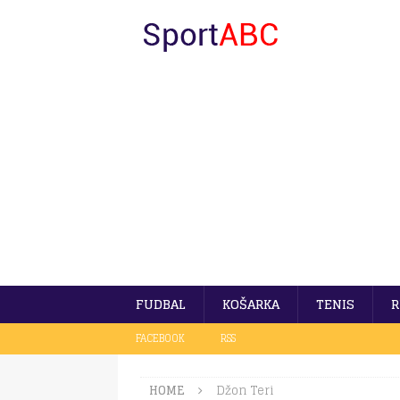
FUDBAL
KOŠARKA
TENIS
R
FACEBOOK
RSS
HOME
Džon Teri