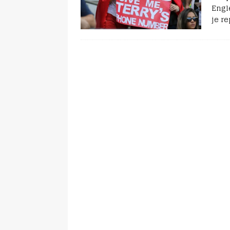
Engl
je r