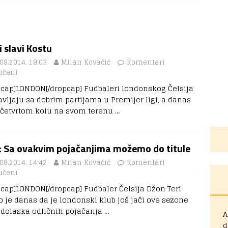
i slavi Kostu
09.2014. 19:03
Milan Kovačić
Komentari
učeni
pcap]LONDON[/dropcap] Fudbaleri londonskog Čelsija
avljaju sa dobrim partijama u Premijer ligi, a danas
 četvrtom kolu na svom terenu
…
i: Sa ovakvim pojačanjima možemo do titule
08.2014. 14:42
Milan Kovačić
Komentari
učeni
pcap]LONDON[/dropcap] Fudbaler Čelsija Džon Teri
o je danas da je londonski klub još jači ove sezone
 dolaska odličnih pojačanja
…
A
d