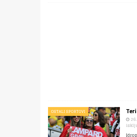
Teri
OSTALI SPORTOVI
26.
isklj
[dro