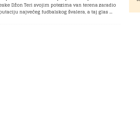
eske Džon Teri svojim potezima van terena zaradio
eputaciju najvećeg fudbalskog švalera, a taj glas
…