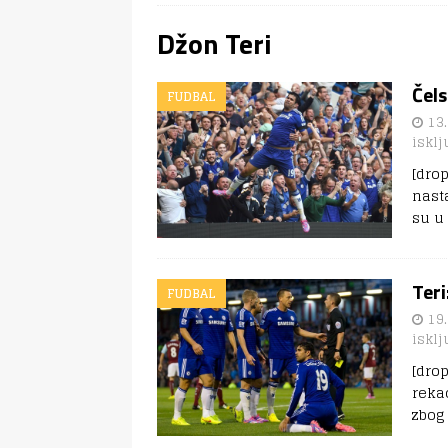
Džon Teri
Čels
FUDBAL
13.
isklj
[dro
nast
su u
Ter
FUDBAL
19.
isklj
[dro
reka
zbog