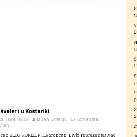
S
t
V
B
N
u
S
L
S
p
P
p
Z
 švaler i u Kostariki
S
06.2014. 09:16
Milan Kovačić
Komentari
učeni
Z
pcap]BELO HORIZONTE[/dropcap] Bivši reprezentativac
J