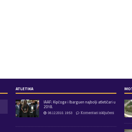
ATLETIKA
MO
IAAF: Kipčoge i Ibarguen najbolji atletičari u
2018.
06.12.2018. 19:53
Komentari isključeni