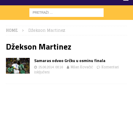
HOME
Džekson Martinez
Džekson Martinez
Samaras odveo Grčku u osminu finala
25.06.2014. 00:16
Milan Kovačić
Komentari
isključeni