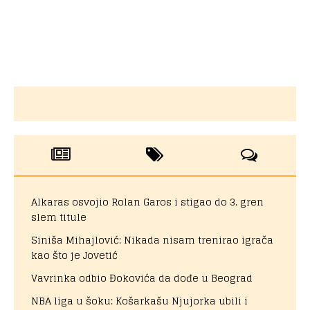
Alkaras osvojio Rolan Garos i stigao do 3. gren
slem titule
Siniša Mihajlović: Nikada nisam trenirao igrača
kao što je Jovetić
Vavrinka odbio Đokovića da dođe u Beograd
NBA liga u šoku: Košarkašu Njujorka ubili i