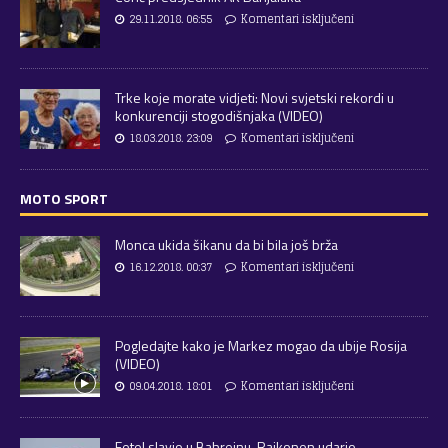
29.11.2018. 06:55
Komentari isključeni
Trke koje morate vidjeti: Novi svjetski rekordi u
konkurenciji stogodišnjaka (VIDEO)
18.03.2018. 23:09
Komentari isključeni
MOTO SPORT
Monca ukida šikanu da bi bila još brža
16.12.2018. 00:37
Komentari isključeni
Pogledajte kako je Markez mogao da ubije Rosija
(VIDEO)
09.04.2018. 18:01
Komentari isključeni
Fetel slavio u Bahreinu, Raikonen udario