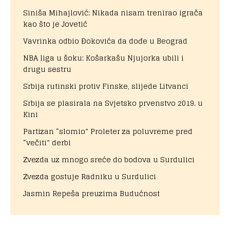
Siniša Mihajlović: Nikada nisam trenirao igrača
kao što je Jovetić
Vavrinka odbio Đokovića da dođe u Beograd
NBA liga u šoku: Košarkašu Njujorka ubili i
drugu sestru
Srbija rutinski protiv Finske, slijede Litvanci
Srbija se plasirala na Svjetsko prvenstvo 2019. u
Kini
Partizan “slomio” Proleter za poluvreme pred
“večiti” derbi
Zvezda uz mnogo sreće do bodova u Surdulici
Zvezda gostuje Radniku u Surdulici
Jasmin Repeša preuzima Budućnost