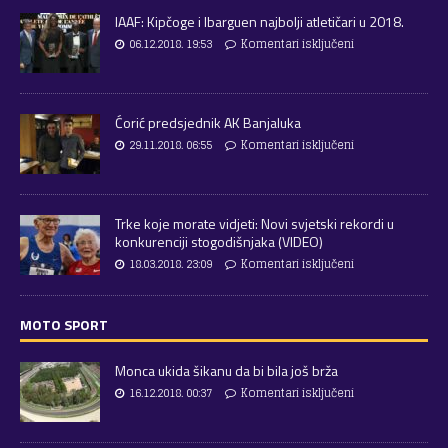
IAAF: Kipčoge i Ibarguen najbolji atletičari u 2018.
06.12.2018. 19:53
Komentari isključeni
Ćorić predsjednik AK Banjaluka
29.11.2018. 06:55
Komentari isključeni
Trke koje morate vidjeti: Novi svjetski rekordi u
konkurenciji stogodišnjaka (VIDEO)
18.03.2018. 23:09
Komentari isključeni
MOTO SPORT
Monca ukida šikanu da bi bila još brža
16.12.2018. 00:37
Komentari isključeni