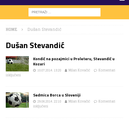
HOME
Dušan Stevandić
Dušan Stevandić
Kondić na pozajmici u Proleteru, Stevandić u
Kozari
10.07.2014. 13:28
Milan Kovačić
Komentari
isključeni
Sedmica Borca u Sloveniji
29.06.2014. 22:18
Milan Kovačić
Komentari
isključeni