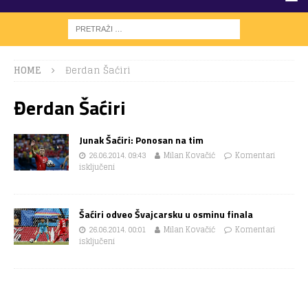
HOME
Đerdan Šaćiri
Đerdan Šaćiri
Junak Šaćiri: Ponosan na tim
26.06.2014. 09:43
Milan Kovačić
Komentari
isključeni
Šaćiri odveo Švajcarsku u osminu finala
26.06.2014. 00:01
Milan Kovačić
Komentari
isključeni