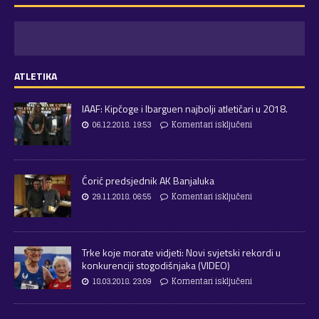
ATLETIKA
IAAF: Kipčoge i Ibarguen najbolji atletičari u 2018.
06.12.2018. 19:53
Komentari isključeni
Ćorić predsjednik AK Banjaluka
29.11.2018. 06:55
Komentari isključeni
Trke koje morate vidjeti: Novi svjetski rekordi u
konkurenciji stogodišnjaka (VIDEO)
18.03.2018. 23:09
Komentari isključeni