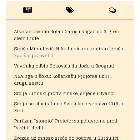
Alkaras osvojio Rolan Garos i stigao do 3. gren
slem titule
Siniša Mihajlović: Nikada nisam trenirao igrača
kao što je Jovetić
Vavrinka odbio Đokovića da dođe u Beograd
NBA liga u šoku: Košarkašu Njujorka ubili i
drugu sestru
Srbija rutinski protiv Finske, slijede Litvanci
Srbija se plasirala na Svjetsko prvenstvo 2019. u
Kini
Partizan “slomio” Proleter za poluvreme pred
“večiti” derbi
Zvezda uz mnogo sreće do bodova u Surdulici