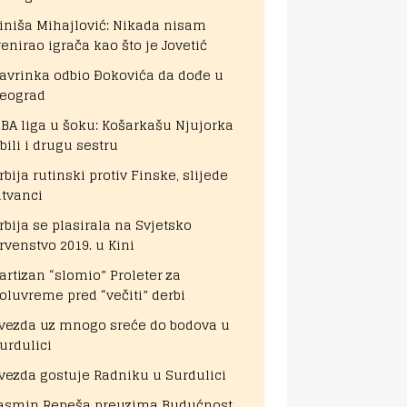
iniša Mihajlović: Nikada nisam
renirao igrača kao što je Jovetić
avrinka odbio Đokovića da dođe u
eograd
BA liga u šoku: Košarkašu Njujorka
bili i drugu sestru
rbija rutinski protiv Finske, slijede
itvanci
rbija se plasirala na Svjetsko
rvenstvo 2019. u Kini
artizan “slomio” Proleter za
oluvreme pred “večiti” derbi
vezda uz mnogo sreće do bodova u
urdulici
vezda gostuje Radniku u Surdulici
asmin Repeša preuzima Budućnost