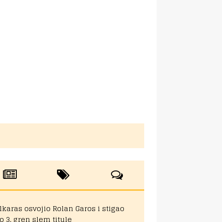
lkaras osvojio Rolan Garos i stigao
o 3. gren slem titule