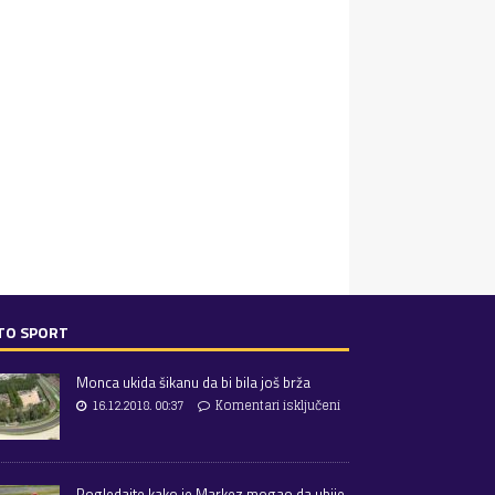
TO SPORT
Monca ukida šikanu da bi bila još brža
16.12.2018. 00:37
Komentari isključeni
Pogledajte kako je Markez mogao da ubije