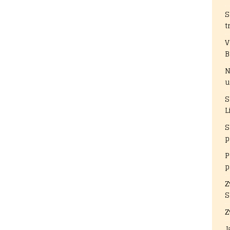
S
t
V
B
N
u
S
L
S
p
P
p
Z
S
Z
J