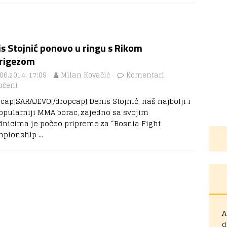
s Stojnić ponovo u ringu s Rikom
rigezom
06.2014. 17:09
Milan Kovačić
Komentari
učeni
pcap]SARAJEVO[/dropcap] Denis Stojnić, naš najbolji i
opularniji MMA borac, zajedno sa svojim
dnicima je počeo pripreme za “Bosnia Fight
mpionship
…
A
d