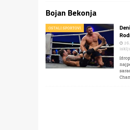
Bojan Bekonja
Deni
OSTALI SPORTOVI
Rod
26.
isklj
[dro
najp
sara
Cha