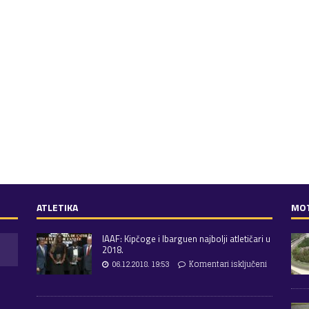
ATLETIKA
MO
IAAF: Kipčoge i Ibarguen najbolji atletičari u
2018.
06.12.2018. 19:53
Komentari isključeni