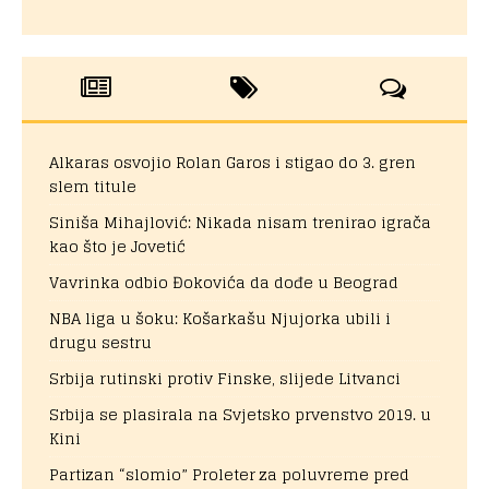
Alkaras osvojio Rolan Garos i stigao do 3. gren
slem titule
Siniša Mihajlović: Nikada nisam trenirao igrača
kao što je Jovetić
Vavrinka odbio Đokovića da dođe u Beograd
NBA liga u šoku: Košarkašu Njujorka ubili i
drugu sestru
Srbija rutinski protiv Finske, slijede Litvanci
Srbija se plasirala na Svjetsko prvenstvo 2019. u
Kini
Partizan “slomio” Proleter za poluvreme pred