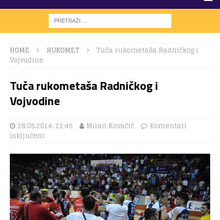
HOME
RUKOMET
Tuča rukometaša Radničkog i
Vojvodine
Tuča rukometaša Radničkog i
Vojvodine
28.05.2014. 22:45
Milan Kovačić
Komentari
isključeni