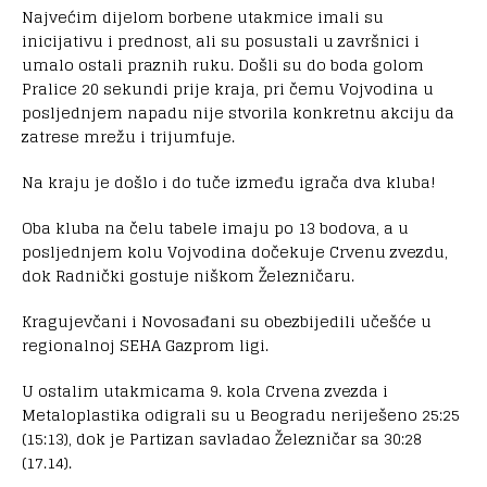
Najvećim dijelom borbene utakmice imali su
inicijativu i prednost, ali su posustali u završnici i
umalo ostali praznih ruku. Došli su do boda golom
Pralice 20 sekundi prije kraja, pri čemu Vojvodina u
posljednjem napadu nije stvorila konkretnu akciju da
zatrese mrežu i trijumfuje.
Na kraju je došlo i do tuče između igrača dva kluba!
Oba kluba na čelu tabele imaju po 13 bodova, a u
posljednjem kolu Vojvodina dočekuje Crvenu zvezdu,
dok Radnički gostuje niškom Železničaru.
Kragujevčani i Novosađani su obezbijedili učešće u
regionalnoj SEHA Gazprom ligi.
U ostalim utakmicama 9. kola Crvena zvezda i
Metaloplastika odigrali su u Beogradu neriješeno 25:25
(15:13), dok je Partizan savladao Železničar sa 30:28
(17.14).