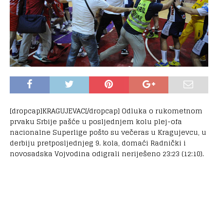
[dropcap]KRAGUJEVAC[/dropcap] Odluka o rukometnom
prvaku Srbije pašće u posljednjem kolu plej-ofa
nacionalne Superlige pošto su večeras u Kragujevcu, u
derbiju pretposljednjeg 9. kola, domaći Radnički i
novosadska Vojvodina odigrali neriješeno 23:23 (12:10).