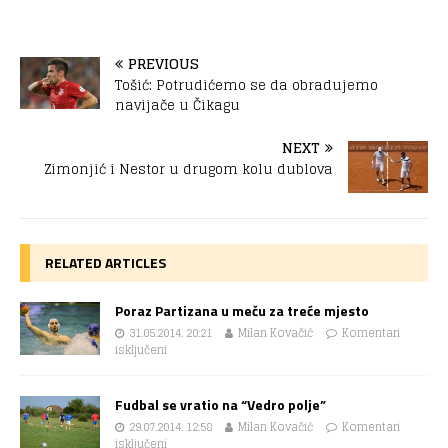
PREVIOUS
Tošić: Potrudićemo se da obradujemo
navijače u Čikagu
NEXT
Zimonjić i Nestor u drugom kolu dublova
RELATED ARTICLES
Poraz Partizana u meču za treće mjesto
31.05.2014. 20:21
Milan Kovačić
Komentari
isključeni
Fudbal se vratio na “Vedro polje”
29.07.2014. 12:58
Milan Kovačić
Komentari
isključeni