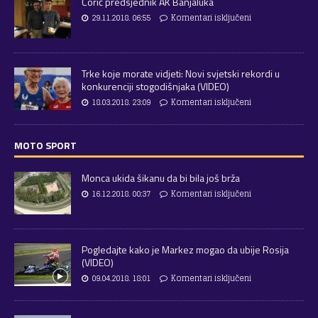
Ćorić predsjednik AK Banjaluka
29.11.2018. 06:55
Komentari isključeni
Trke koje morate vidjeti: Novi svjetski rekordi u
konkurenciji stogodišnjaka (VIDEO)
18.03.2018. 23:09
Komentari isključeni
MOTO SPORT
Monca ukida šikanu da bi bila još brža
16.12.2018. 00:37
Komentari isključeni
Pogledajte kako je Markez mogao da ubije Rosija
(VIDEO)
09.04.2018. 18:01
Komentari isključeni