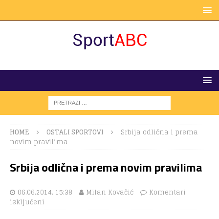
HOME
OSTALI SPORTOVI
Srbija odlična i prema
novim pravilima
Srbija odlična i prema novim pravilima
06.06.2014. 15:38
Milan Kovačić
Komentari
isključeni