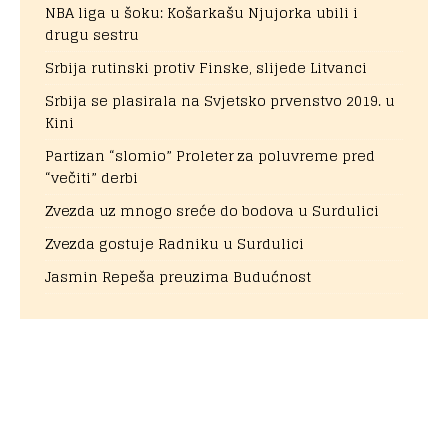
NBA liga u šoku: Košarkašu Njujorka ubili i
drugu sestru
Srbija rutinski protiv Finske, slijede Litvanci
Srbija se plasirala na Svjetsko prvenstvo 2019. u
Kini
Partizan “slomio” Proleter za poluvreme pred
“večiti” derbi
Zvezda uz mnogo sreće do bodova u Surdulici
Zvezda gostuje Radniku u Surdulici
Jasmin Repeša preuzima Budućnost