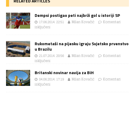
RELATED ARTICLES
Dempsi postigao peti najbrži gol u istoriji SP
17.06.2014. 22:51
Milan Kovačić
Komentari
isključeni
Rukometaši na pijesku igraju Svjetsko prvenstvo
u Brazilu
21.07.2014. 20:56
Milan Kovačić
Komentari
isključeni
Britanski novinar navija za BiH
04.06.2014. 17:19
Milan Kovačić
Komentari
isključeni