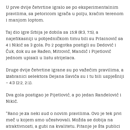
U prve dvije četvrtine igralo se po eksperimentalnim
pravilima, sa petoricom igrača u polju, kraćim terenom
i manjom loptom.
Taj dio igre Srbija je dobila sa 15:8 (8:3, 7:5), a
najefikasniji u pobjedničkom timu bili su Prlainović sa
4 i Nikić sa 3 gola. Po 2 pogotka postigli su Dedović i
Ćuk, dok su se Rađen, Mitrović, Mandić i Pijetlović
jednom upisali u listu strijelaca.
Druge dvije četvrtine igrane su po važećim pravilima, a
izabranici selektora Dejana Savića su i tu bili uspješniji
– 4:3 (2:2, 2:1).
Dva gola postigao je Pijetlović, a po jedan Ranđelović i
Nikić.
“Rano je za neki sud o novim pravilima. Ovo je tek prvi
meč u kojem smo učestvovali. Možda se dobija na
atraktivnosti, a gubi na kvalitetu. Pitanje je šta publici