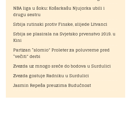
NBA liga u šoku: Košarkašu Njujorka ubili i
drugu sestru
Srbija rutinski protiv Finske, slijede Litvanci
Srbija se plasirala na Svjetsko prvenstvo 2019. u
Kini
Partizan “slomio” Proleter za poluvreme pred
“večiti” derbi
Zvezda uz mnogo sreće do bodova u Surdulici
Zvezda gostuje Radniku u Surdulici
Jasmin Repeša preuzima Budućnost