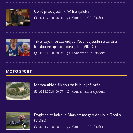
Ćorić predsjednik AK Banjaluka
29.11.2018. 06:55
Komentari isključeni
Trke koje morate vidjeti: Novi svjetski rekordi u
konkurenciji stogodišnjaka (VIDEO)
18.03.2018. 23:09
Komentari isključeni
MOTO SPORT
Monca ukida šikanu da bi bila još brža
16.12.2018. 00:37
Komentari isključeni
Pogledajte kako je Markez mogao da ubije Rosija
(VIDEO)
09.04.2018. 18:01
Komentari isključeni