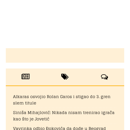
Alkaras osvojio Rolan Garos i stigao do 3. gren
slem titule
Siniša Mihajlović: Nikada nisam trenirao igrača
kao što je Jovetić
Vavrinka odbio Đokovića da dođe u Beograd