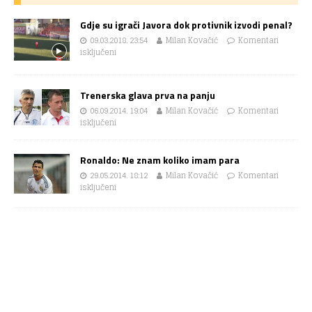
Gdje su igrači Javora dok protivnik izvodi penal?
09.03.2018. 23:54
Milan Kovačić
Komentari
isključeni
Trenerska glava prva na panju
06.09.2014. 19:04
Milan Kovačić
Komentari
isključeni
Ronaldo: Ne znam koliko imam para
29.05.2014. 18:12
Milan Kovačić
Komentari
isključeni