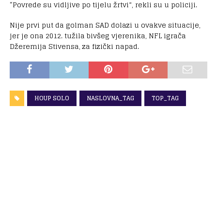
“Povrede su vidljive po tijelu žrtvi”, rekli su u policiji.
Nije prvi put da golman SAD dolazi u ovakve situacije,
jer je ona 2012. tužila bivšeg vjerenika, NFL igrača
Džeremija Stivensa, za fizički napad.
HOUP SOLO
NASLOVNA_TAG
TOP_TAG