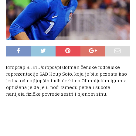
[dropcap]SIJETL[/dropcap] Golman ženske fudbalske
reprezentacije SAD Houp Solo, koja je bila poznata kao
jedna od najljepših fudbalerki na Olimpijskim igrama,
optužena je da je u noći između petka i subote
nanijela fizičke povrede sestri i njenom sinu.