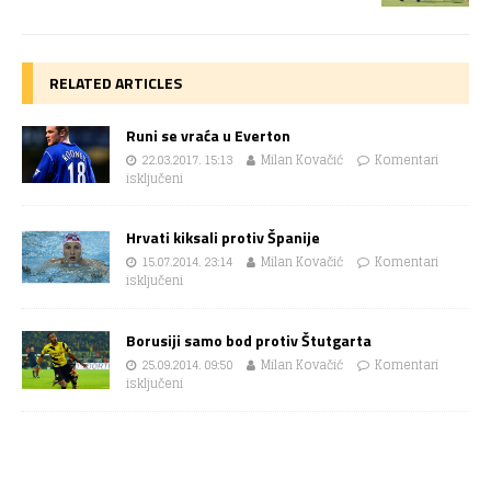
RELATED ARTICLES
Runi se vraća u Everton
22.03.2017. 15:13
Milan Kovačić
Komentari
isključeni
Hrvati kiksali protiv Španije
15.07.2014. 23:14
Milan Kovačić
Komentari
isključeni
Borusiji samo bod protiv Štutgarta
25.09.2014. 09:50
Milan Kovačić
Komentari
isključeni