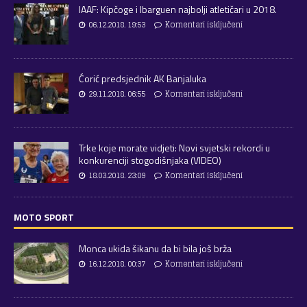
IAAF: Kipčoge i Ibarguen najbolji atletičari u 2018.
06.12.2018. 19:53
Komentari isključeni
Ćorić predsjednik AK Banjaluka
29.11.2018. 06:55
Komentari isključeni
Trke koje morate vidjeti: Novi svjetski rekordi u
konkurenciji stogodišnjaka (VIDEO)
18.03.2018. 23:09
Komentari isključeni
MOTO SPORT
Monca ukida šikanu da bi bila još brža
16.12.2018. 00:37
Komentari isključeni