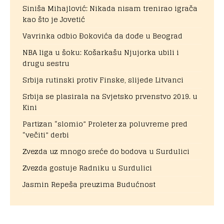
Siniša Mihajlović: Nikada nisam trenirao igrača
kao što je Jovetić
Vavrinka odbio Đokovića da dođe u Beograd
NBA liga u šoku: Košarkašu Njujorka ubili i
drugu sestru
Srbija rutinski protiv Finske, slijede Litvanci
Srbija se plasirala na Svjetsko prvenstvo 2019. u
Kini
Partizan “slomio” Proleter za poluvreme pred
“večiti” derbi
Zvezda uz mnogo sreće do bodova u Surdulici
Zvezda gostuje Radniku u Surdulici
Jasmin Repeša preuzima Budućnost