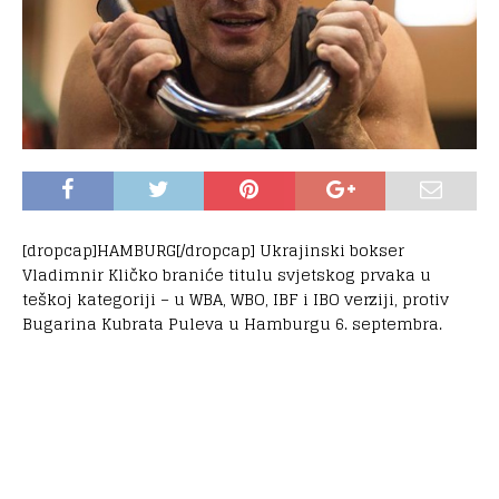
[dropcap]HAMBURG[/dropcap] Ukrajinski bokser
Vladimnir Kličko braniće titulu svjetskog prvaka u
teškoj kategoriji – u WBA, WBO, IBF i IBO verziji, protiv
Bugarina Kubrata Puleva u Hamburgu 6. septembra.