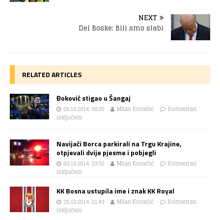
NEXT
Del Boske: Bili smo slabi
RELATED ARTICLES
Đoković stigao u Šangaj
06.10.2014. 08:28
Milan Kovačić
Komentari
isključeni
Navijači Borca parkirali na Trgu Krajine,
otpjevali dvije pjesme i pobjegli
03.10.2014. 23:32
Milan Kovačić
Komentari
isključeni
KK Bosna ustupila ime i znak KK Royal
25.10.2014. 21:43
Milan Kovačić
Komentari
isključeni