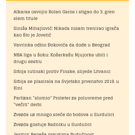
Alkaras osvojio Rolan Garos i stigao do 3. gren
slem titule
Siniša Mihajlović: Nikada nisam trenirao igrača
kao što je Jovetić
Vavrinka odbio Đokovića da dođe u Beograd
NBA liga u šoku: Košarkašu Njujorka ubili i
drugu sestru
Srbija rutinski protiv Finske, slijede Litvanci
Srbija se plasirala na Svjetsko prvenstvo 2019. u
Kini
Partizan “slomio” Proleter za poluvreme pred
“večiti” derbi
Zvezda uz mnogo sreće do bodova u Surdulici
Zvezda gostuje Radniku u Surdulici
Jasmin Repeša preuzima Budućnost