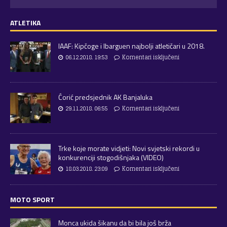
ATLETIKA
IAAF: Kipčoge i Ibarguen najbolji atletičari u 2018.
06.12.2018. 19:53
Komentari isključeni
Ćorić predsjednik AK Banjaluka
29.11.2018. 06:55
Komentari isključeni
Trke koje morate vidjeti: Novi svjetski rekordi u
konkurenciji stogodišnjaka (VIDEO)
18.03.2018. 23:09
Komentari isključeni
MOTO SPORT
Monca ukida šikanu da bi bila još brža