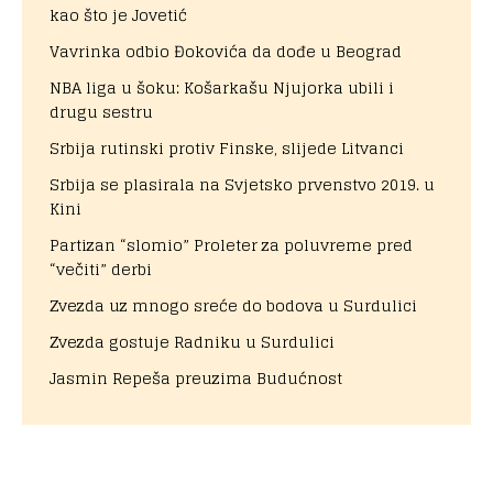
kao što je Jovetić
Vavrinka odbio Đokovića da dođe u Beograd
NBA liga u šoku: Košarkašu Njujorka ubili i
drugu sestru
Srbija rutinski protiv Finske, slijede Litvanci
Srbija se plasirala na Svjetsko prvenstvo 2019. u
Kini
Partizan “slomio” Proleter za poluvreme pred
“večiti” derbi
Zvezda uz mnogo sreće do bodova u Surdulici
Zvezda gostuje Radniku u Surdulici
Jasmin Repeša preuzima Budućnost