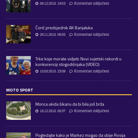
06.12.2018. 19:53
Komentari isključeni
Ćorić predsjednik AK Banjaluka
29.11.2018. 06:55
Komentari isključeni
Trke koje morate vidjeti: Novi svjetski rekordi u
konkurenciji stogodišnjaka (VIDEO)
18.03.2018. 23:09
Komentari isključeni
MOTO SPORT
Monca ukida šikanu da bi bila još brža
16.12.2018. 00:37
Komentari isključeni
Pogledajte kako je Markez mogao da ubije Rosija