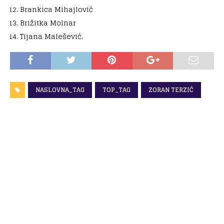
Brankica Mihajlović
Brižitka Molnar
Tijana Malešević.
NASLOVNA_TAG
TOP_TAG
ZORAN TERZIĆ