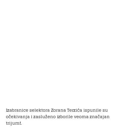
Izabranice selektora Zorana Terzića ispunile su
očekivanja i zasluženo izborile veoma značajan
trijumf.