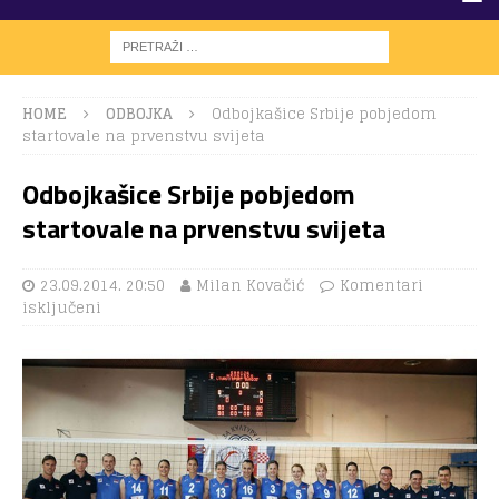
HOME
ODBOJKA
Odbojkašice Srbije pobjedom
startovale na prvenstvu svijeta
Odbojkašice Srbije pobjedom
startovale na prvenstvu svijeta
23.09.2014. 20:50
Milan Kovačić
Komentari
isključeni