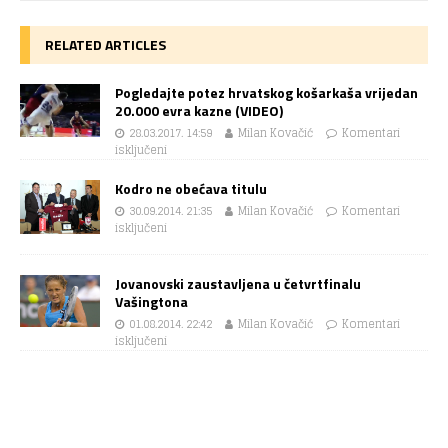
RELATED ARTICLES
Pogledajte potez hrvatskog košarkaša vrijedan
20.000 evra kazne (VIDEO)
28.03.2017. 14:59
Milan Kovačić
Komentari
isključeni
Kodro ne obećava titulu
30.09.2014. 21:35
Milan Kovačić
Komentari
isključeni
Jovanovski zaustavljena u četvrtfinalu
Vašingtona
01.08.2014. 22:42
Milan Kovačić
Komentari
isključeni