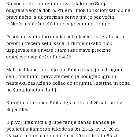
Najvećim dijelom zanimljive utakmice Srbija je
odigrala veoma dobro. Prijem i blok funkcionisali su na
pravi način, a uz precizan servis tim je bez većih
teškoća uspješno diktirao odgovarajući tempo.
Posebno kvalitetno srpske odbojkašice odigrale su u
prvom i trećem setu, kada Turkinje nikako nisu
uspijevale da uhvate ritam i zaustave precizne
smečeve raspoloženih rivalki.
Mali pad koncentracije tim Srbije imao je u drugom
setu, međutim, pravovremeno je podigrao igru i u
nastavku zasluženo došao do trijumfa i startna tri boda
na šampionatu u Italiji.
Narednu utakmicu Srbija igra sutra od 20 sati protiv
Bugarske.
U prvoj utakmici B grupe ranije danas Kanada je
pobijedila Kamerun takođe sa 3:1 (25:12, 25:15, 20:25,
25.14), a u preostalom meču od 20 sati igraju Brazil i